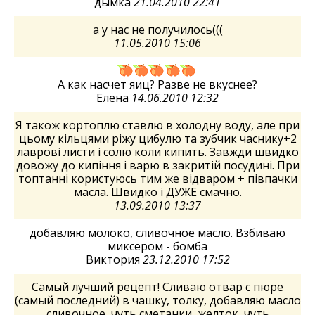
дымка
21.04.2010 22:41
а у нас не получилось(((
11.05.2010 15:06
А как насчет яиц? Разве не вкуснее?
Елена
14.06.2010 12:32
Я також кортоплю ставлю в холодну воду, але при
цьому кільцями ріжу цибулю та зубчик часнику+2
лаврові листи і солю коли кипить. Завжди швидко
довожу до кипіння і варю в закритій посудині. При
топтанні користуюсь тим же відваром + півпачки
масла. Швидко і ДУЖЕ смачно.
13.09.2010 13:37
добавляю молоко, сливочное масло. Взбиваю
миксером - бомба
Виктория
23.12.2010 17:52
Самый лучший рецепт! Сливаю отвар с пюре
(самый последний) в чашку, толку, добавляю масло
сливочное, чуть сметанки, желток, чуть