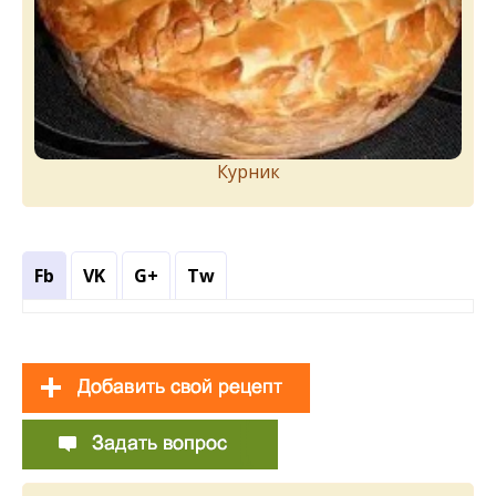
Курник
Fb
VK
G+
Tw