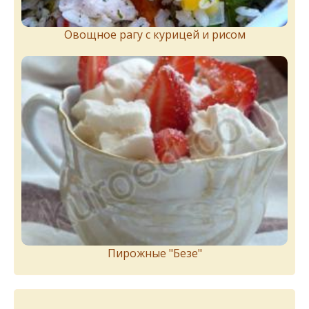
Овощное рагу с курицей и рисом
Пирожныe "Бeзe"