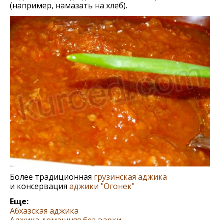
(напримeр, намазать на хлeб).
Более традиционная
грузинская аджика
и консервация
аджики "Огонек"
Еще:
Абхазская аджика
Аджика домашняя без варки