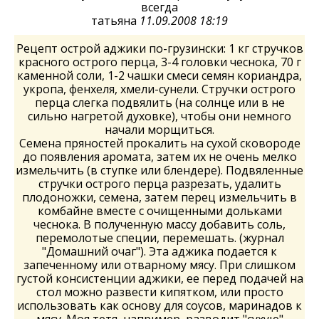
всегда
татьяна
11.09.2008 18:19
Рецепт острой аджики по-грузински: 1 кг стручков
красного острого перца, 3-4 головки чеснока, 70 г
каменной соли, 1-2 чашки смеси семян кориандра,
укропа, фенхеля, хмели-сунели. Стручки острого
перца слегка подвялить (на солнце или в не
сильно нагретой духовке), чтобы они немного
начали морщиться.
Семена пряностей прокалить на сухой сковороде
до появления аромата, затем их не очень мелко
измельчить (в ступке или блендере). Подвяленные
стручки острого перца разрезать, удалить
плодоножки, семена, затем перец измельчить в
комбайне вместе с очищенными дольками
чеснока. В полученную массу добавить соль,
перемолотые специи, перемешать. (журнал
"Домашний очаг"). Эта аджика подается к
запеченному или отварному мясу. При слишком
густой консистенции аджики, ее перед подачей на
стол можно развести кипятком, или просто
использовать как основу для соусов, маринадов к
мясу. Моя тетя, например, разводит "сухую"