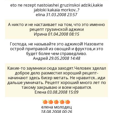
eto ne rezept nastoiashei gruzinskoi adziki,kakie
jabloki kakaia morkov...?
elina
31.03.2008 23:57
А никто и не настаивает на том, что это именно
рецепт грузинской аджики
Ирина
01.04.2008 08:15
Господа, не называйте это аджикой! Назовите
острой приправой из овощей и фруктов,и это
будет более чем справедливо.
Андрей
29.05.2008 14:48
Какие-то заумники сюда заходят.Человек зделал
доброе дело разместил хороший рецепт-
начинают здесь бисер метать. Не нравится....иди
дальше умничать. Рецепт хороший много лет по
такому закрываю и всем нравится.
Елена
03.08.2008 15:09
елена молодец
18.08.2008 00:26