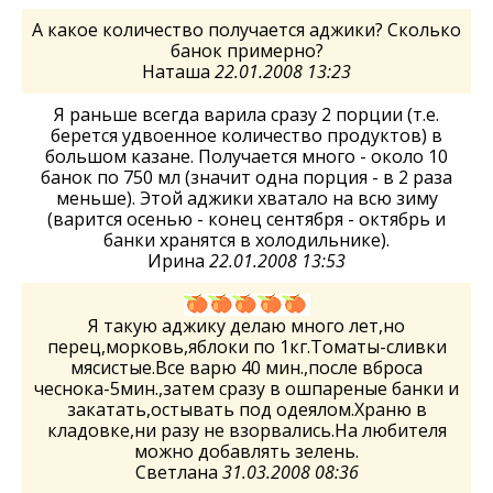
А какое количество получается аджики? Сколько
банок примерно?
Наташа
22.01.2008 13:23
Я раньше всегда варила сразу 2 порции (т.е.
берется удвоенное количество продуктов) в
большом казане. Получается много - около 10
банок по 750 мл (значит одна порция - в 2 раза
меньше). Этой аджики хватало на всю зиму
(варится осенью - конец сентября - октябрь и
банки хранятся в холодильнике).
Ирина
22.01.2008 13:53
Я такую аджику делаю много лет,но
перец,морковь,яблоки по 1кг.Томаты-сливки
мясистые.Все варю 40 мин.,после вброса
чеснока-5мин.,затем сразу в ошпареные банки и
закатать,остывать под одеялом.Храню в
кладовке,ни разу не взорвались.На любителя
можно добавлять зелень.
Светлана
31.03.2008 08:36