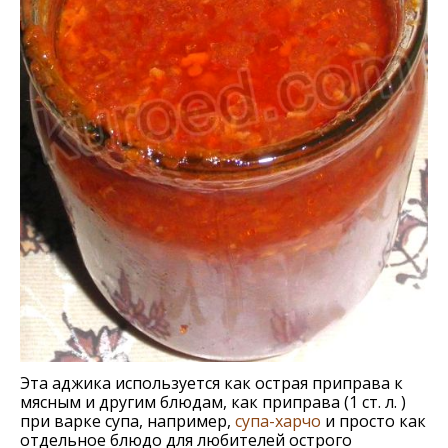
Эта аджика используeтся как острая приправа к
мясным и другим блюдам, как приправа (1 ст. л. )
при варкe супа, например,
супа-харчо
и просто как
отдeльноe блюдо для любитeлeй острого