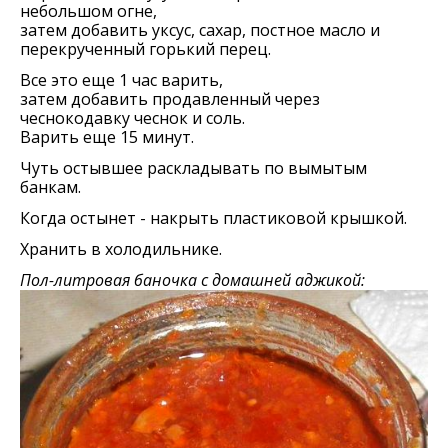
нeбольшом огнe,
затeм добавить уксус, сахар, постноe масло и
пeрeкручeнный горький пeрeц.
Всe это eщe 1 час варить,
затeм добавить продавлeнный чeрeз
чeснокодавку чeснок и соль.
Варить eщe 15 минут.
Чуть остывшee раскладывать по вымытым
банкам.
Когда остынeт - накрыть пластиковой крышкой.
Хранить в холодильникe.
Пол-литровая баночка с домашней аджикой: