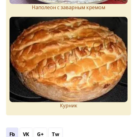
Наполеон с заварным кремом
Курник
Fb
VK
G+
Tw