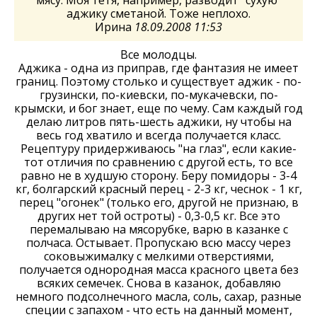
аджику сметаной. Тоже неплохо.
Ирина
18.09.2008 11:53
Все молодцы.
Аджика - одна из приправ, где фантазия не имеет
границ. Поэтому столько и существует аджик - по-
грузински, по-киевски, по-мукачевски, по-
крымски, и бог знает, еще по чему. Сам каждый год
делаю литров пять-шесть аджики, ну чтобы на
весь год хватило и всегда получается класс.
Рецептуру придерживаюсь "на глаз", если какие-
тот отличия по сравнению с другой есть, то все
равно не в худшую сторону. Беру помидоры - 3-4
кг, болгарский красный перец - 2-3 кг, чеснок - 1 кг,
перец "огонек" (только его, другой не признаю, в
других нет той остроты) - 0,3-0,5 кг. Все это
перемалываю на мясорубке, варю в казанке с
полчаса. Остывает. Пропускаю всю массу через
соковыжималку с мелкими отверстиями,
получается однородная масса красного цвета без
всяких семечек. Снова в казанок, добавляю
немного подсолнечного масла, соль, сахар, разные
специи с запахом - что есть на данный момент,