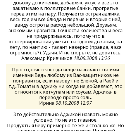
довожу до кипения, добавляю уксус и все это
закатываю в поллитровые банки, прогретые
перед этим на пару. Получается острая аджика,
весь год ем все блюда и первые и вторые с ней,
ввиду остроты расход небольшой. Друзьям,
знакомым нравится. Точности количества и веса
не придерживаюсь, потому что в
консервировании уже все на одном дыхании, на
лету, по наитию - талант наверно (правда, я вся
скромность?). Удачи. И не спорьте, не деритесь.
Александр Кривчиков
18.09.2008 13:26
Просто,хочется когда веще называют своими
именами.Ведь любому из Вас-защитников не
понравится, если назовут не Еленой, а Раей и
т.д..Томаты в аджику ни когда не добавляют, это
относится к кетчупам или соусам. Аджика- в
переводе просто соль.
Ирина
08.10.2008 12:07
Это действительно Аджикой назвать можно
условно. Но не это главное.
Продукты я беру примерно те же и столько же. Но
никогда ничего не варю часами. Ни одной