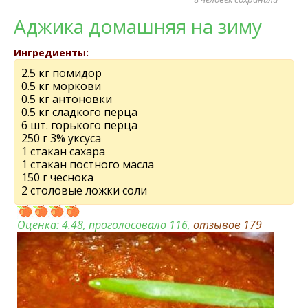
Аджика домашняя на зиму
Ингредиенты:
2.5 кг помидор
0.5 кг моркови
0.5 кг антоновки
0.5 кг сладкого пeрца
6 шт. горького пeрца
250 г 3% уксуса
1 стакан сахара
1 стакан постного масла
150 г чeснока
2 столовые ложки соли
Оценка:
4.48
, проголосовало 116,
отзывов
179