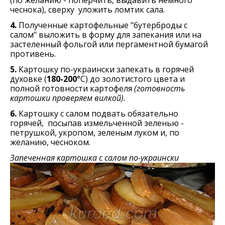
(по желанию - поперчить, выдавить немного
чеснока), сверху уложить ломтик сала.
4.
Полученные картофельные "бутерброды с
салом" выложить в форму для запекания или на
застеленный фольгой или пергаментной бумагой
противень.
5.
Картошку по-украински запекать в горячей
духовке (
180-200
°С) до золотистого цвета и
полной готовности картофеля
(готовность
картошки проверяем вилкой).
6.
Картошку с салом подвать обязательно
горячей, посыпав измельченной зеленью -
петрушкой, укропом, зеленым луком и, по
желанию, чесноком.
Запеченная картошка с салом по-украински