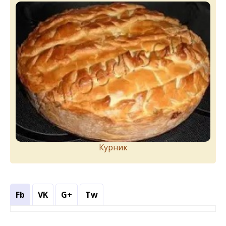
Курник
Fb
VK
G+
Tw