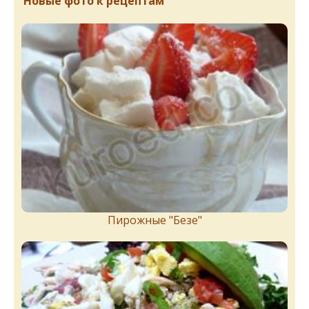
Новые фото к рецептам
Пирожныe "Бeзe"