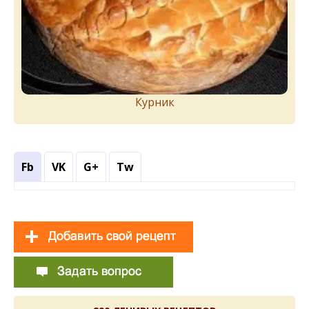
Курник
Fb
VK
G+
Tw