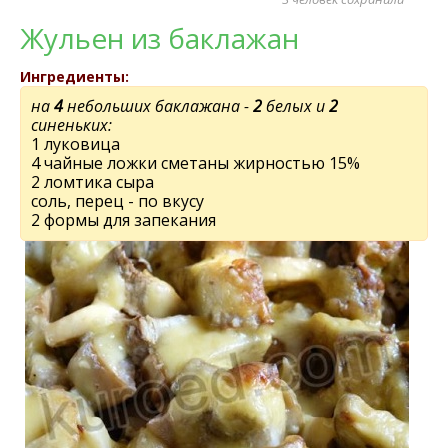
Жульен из баклажан
Ингредиенты:
на
4
небольших баклажана -
2
белых и
2
синеньких:
1 луковица
4 чайные ложки сметаны жирностью 15%
2 ломтика сыра
соль, перец - по вкусу
2 формы для запекания