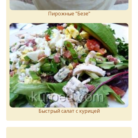
Пирожныe "Бeзe"
Быстрый салат с курицей