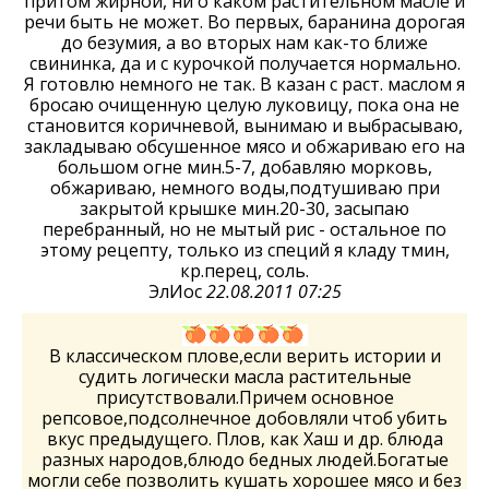
притом жирной, ни о каком растительном масле и
речи быть не может. Во первых, баранина дорогая
до безумия, а во вторых нам как-то ближе
свининка, да и с курочкой получается нормально.
Я готовлю немного не так. В казан с раст. маслом я
бросаю очищенную целую луковицу, пока она не
становится коричневой, вынимаю и выбрасываю,
закладываю обсушенное мясо и обжариваю его на
большом огне мин.5-7, добавляю морковь,
обжариваю, немного воды,подтушиваю при
закрытой крышке мин.20-30, засыпаю
перебранный, но не мытый рис - остальное по
этому рецепту, только из специй я кладу тмин,
кр.перец, соль.
ЭлИос
22.08.2011 07:25
В классическом плове,если верить истории и
судить логически масла растительные
присутствовали.Причем основное
репсовое,подсолнечное добовляли чтоб убить
вкус предыдущего. Плов, как Хаш и др. блюда
разных народов,блюдо бедных людей.Богатые
могли себе позволить кушать хорошее мясо и без