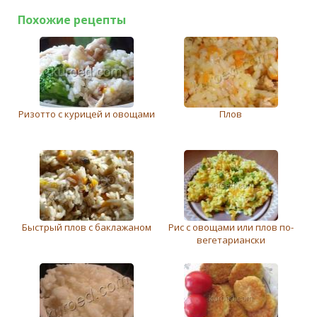
Похожие рецепты
Ризотто с курицей и овощами
Плов
Быстрый плов с баклажаном
Рис с овощами или плов по-
вегетариански