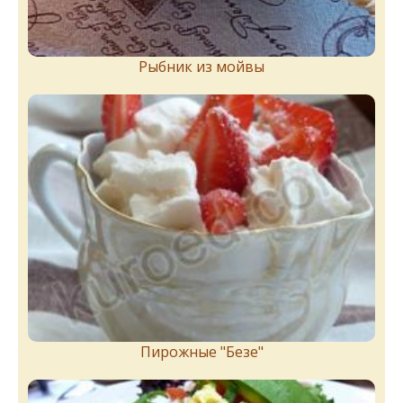
Рыбник из мойвы
Пирожныe "Бeзe"