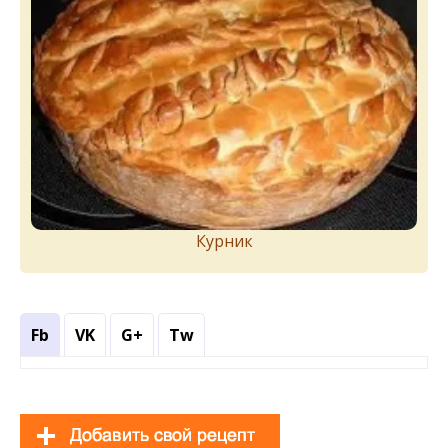
Курник
Fb
VK
G+
Tw