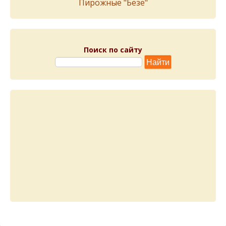
Пирожныe "Бeзe"
Поиск по сайту