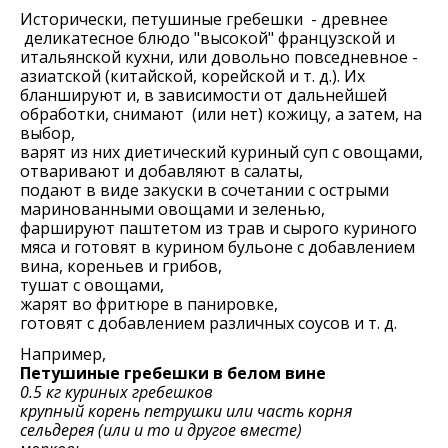
Исторически, петушиные гребешки - древнее
деликатесное блюдо "высокой" французской и
итальянской кухни, или довольно повседневное -
азиатской (китайской, корейской и т. д.). Их
бланшируют и, в зависимости от дальнейшей
обработки, снимают (или нет) кожицу, а затем, на
выбор,
варят из них диетический куриный суп с овощами,
отваривают и добавляют в салаты,
подают в виде закуски в сочетании с острыми
маринованными овощами и зеленью,
фаршируют паштетом из трав и сырого куриного
мяса и готовят в курином бульоне с добавлением
вина, кореньев и грибов,
тушат с овощами,
жарят во фритюре в панировке,
готовят с добавлением различных соусов и т. д.
Например,
Петушиные гребешки в белом вине
0.5 кг куриных гребешков
крупный корень петрушки или часть корня
сельдерея (или и то и другое вместе)