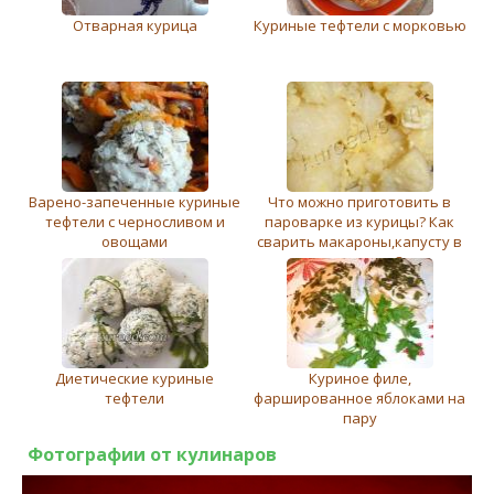
Отварная курица
Куриные тефтели с морковью
Варено-запеченные куриные
Что можно приготовить в
тефтели с черносливом и
пароварке из курицы? Как
овощами
сварить макароны,капусту в
пароварке?
Диетические куриные
Куриное филе,
тефтели
фаршированное яблоками на
пару
Фотографии от кулинаров