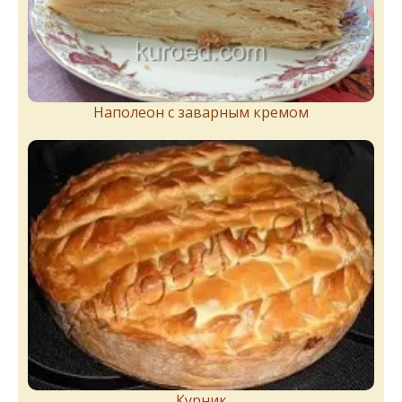
Наполеон с заварным кремом
Курник