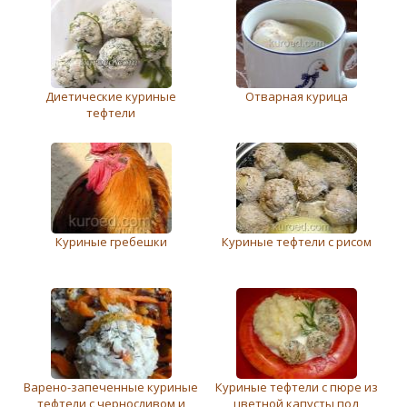
Диетические куриные
Отварная курица
тефтели
Куриные гребешки
Куриные тефтели с рисом
Варено-запеченные куриные
Куриные тефтели с пюре из
тефтели с черносливом и
цветной капусты под