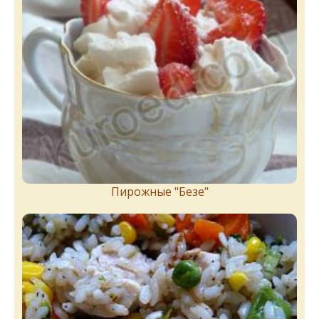
Пирожныe "Бeзe"