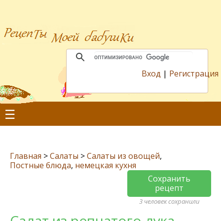
Вход
|
Регистрация
☰
Главная
>
Салаты
>
Салаты из овощей
,
Постные блюда
,
немецкая кухня
Сохранить
рецепт
3 человек сохранили
Салат из репчатого лука