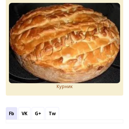
Курник
Fb
VK
G+
Tw