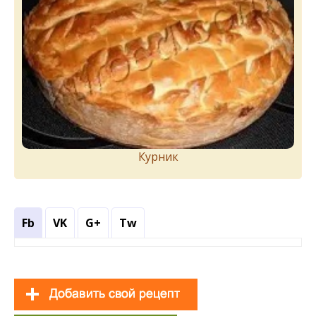
Курник
Fb
VK
G+
Tw