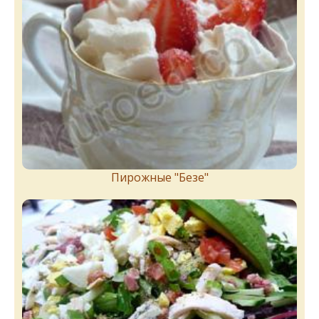
Пирожныe "Бeзe"