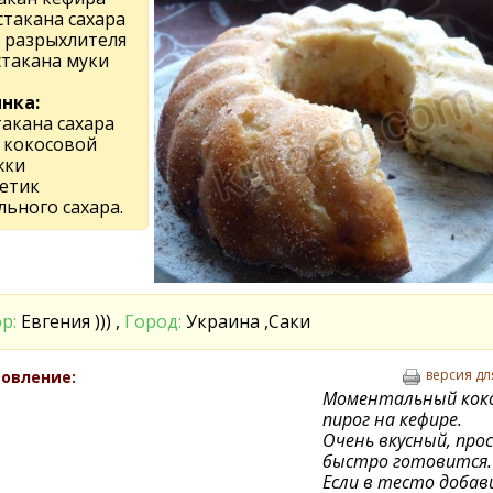
 стакана сахара
г. разрыхлителя
 стакана муки
нка:
такана сахара
. кокосовой
жки
кетик
льного сахара.
р:
Евгения ))) ,
Город:
Украина ,Саки
версия дл
овление:
Моментальный кок
пирог на кефире.
Очень вкусный, про
быстро готовится.
Если в тесто доба