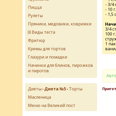
- 3/4
Пицца
- 10 
- 1,5
Рулеты
Пряники, медовики, коврижки
Начи
3/4 с
Виды теста
100 г
стру
Фритюр
1 па
Кремы для тортов
вани
Глазури и помадки
Начинки для блинов, пирожков
и пирогов
Авто
Диеты
Диета №5
Торты
Пригот
•
•
Масленица
Меню на Великий пост