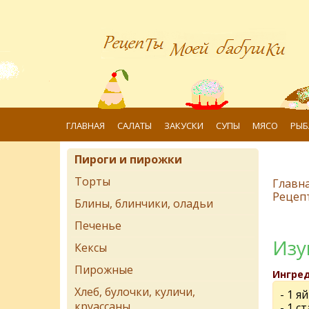
ГЛАВНАЯ
САЛАТЫ
ЗАКУСКИ
СУПЫ
МЯСО
РЫБ
Пироги и пирожки
Торты
Главн
Рецеп
Блины, блинчики, оладьи
Печенье
Изу
Кексы
Пирожные
Ингре
Хлеб, булочки, куличи,
- 1 я
круассаны
- 1 с