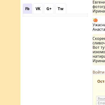
Евгени
фотог
Fb
VK
G+
Tw
Ирин
Ужасны
Анаст
Скорее
сливоч
Вот ту
изюмом
натира
Ирин
Войти
Ост