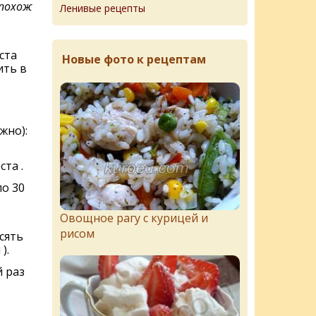
 похож
Ленивые рецепты
ста
Новые фото к рецептам
ить в
жно):
та .
о 30
Овощное рагу с курицей и
рисом
сять
).
й раз