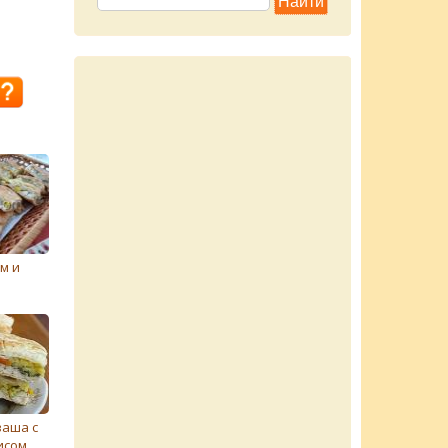
м и
ваша с
исом