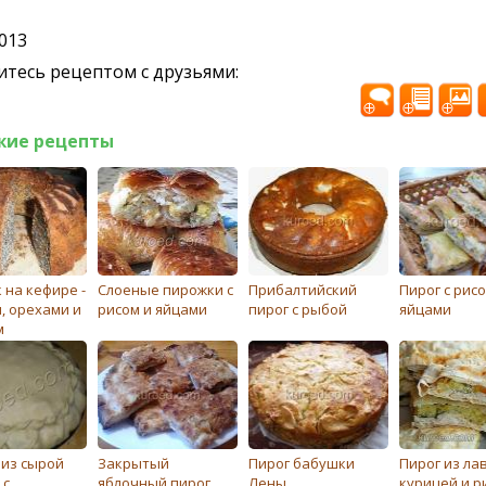
2013
тесь рецептом с друзьями:
жие рецепты
 на кефире -
Слоеные пирожки с
Прибалтийский
Пирог с рисо
, орехами и
рисом и яйцами
пирог с рыбой
яйцами
м
 из сырой
Закрытый
Пирог бабушки
Пирог из ла
 с
яблочный пирог
Лены
курицей и р