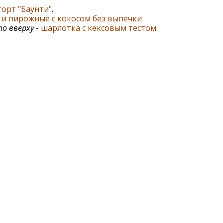
торт "Баунти"
.
и пирожные с кокосом без выпечки
о вверху
-
шарлотка с кексовым тестом
.