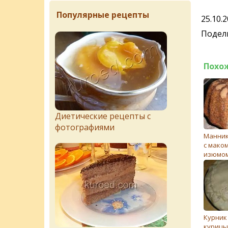
Популярные рецепты
25.10.
Подели
Похо
Диетические рецепты с
фотографиями
Манник
с маком
изюмо
Курник
курицы