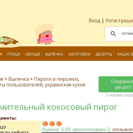
Вход
|
Регистраци
А
ПТИЦА
ОВОЩИ
ВЫПЕЧКА
ЗАГОТОВКИ
ДЕСЕРТЫ
КАШИ, 
ая
>
Выпечка
>
Пироги и пирожки
,
Сохрани
ты пользователей
,
украинская кухня
рецепт
5 человек сохр
мительный кокосовый пирог
диенты:
йцо
Оценка:
3.00
, проголосовало 2,
отзыво
такан кефира