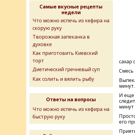
Самые вкусные рецепты
недели
Что можно испечь из кефира на
скорую руку
Творожная запеканка в
духовке
Как приготовить Киевский
торт
сахар 
Диетический гречневый суп
Смесь 
Как солить и вялить рыбу
Выпека
минут.
И еще 
Ответы на вопросы
следит
минут 
Что можно испечь из кефира на
Просто
быструю руку
его при
Приятн