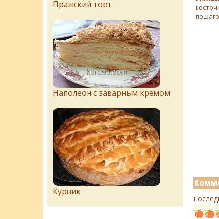
Пражский торт
косточк
пошаго
Наполеон с заварным кремом
Комме
Курник
Послед