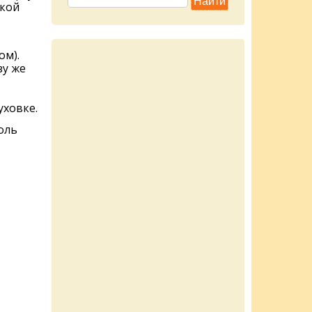
зкой
ом).
зу же
уховке.
оль