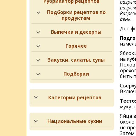
Рубрикатор рецептов
разрых
разрых
Подборки рецептов по
Разрез
продуктам
день.
Дно фо
Выпечка и десерты
Подго
измель
Горячее
Яблоки
на куб
Закуски, салаты, супы
Полови
орехов
Подборки
быть п
Сверху
Включи
Категории рецептов
Тесто:
муку п
Яйца в
Национальные кухни
около 
не пре
Затем 