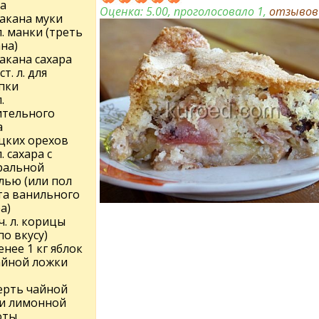
ца
Оценка:
5.00
, проголосовало 1,
отзыво
такана муки
 л. манки (треть
на)
такана сахара
ст. л. для
пки
.
ительного
а
ецких орехов
л. сахара с
ральной
лью (или пол
та ванильного
ра)
 ч. л. корицы
по вкусу)
нее 1 кг яблок
чайной ложки
ерть чайной
и лимонной
оты