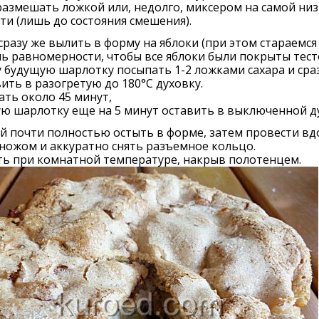
размешать ложкой или, недолго, миксером на самой ни
ти (лишь до состояния смешения).
сразу же вылить в форму на яблоки (при этом стараемся
ь равномерности, чтобы все яблоки были покрыты тест
 будущую шарлотку посыпать 1-2 ложками сахара и сра
ить в разогретую до 180°С духовку.
ть около 45 минут,
ю шарлотку еще на 5 минут оставить в выключенной д
й почти полностью остыть в форме, затем провести вд
ножом и аккуратно снять разъемное кольцо.
ть при комнатной температуре, накрыв полотенцем.