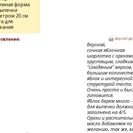
емная форма
выпечки
етром 20 см
а для
кания
версия дл
овление:
Вкусная,
сочная яблочная
шарлотка с орехами
хрустящим, сладки
"слюдяным" верхом,
большим количест
яблок и интересной
структурой теста.
Очень просто и бы
готовится.
Яблок берем много 
для выпечки должн
заполнена на 4/5.
Орехи и раститель
масло добавляем по
желанию, так же, к