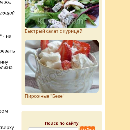
лись,
дующий
Быстрый салат с курицей
 - не
арезать
вину
олжна
Пирожныe "Бeзe"
.
ером
Поиск по сайту
сверху-