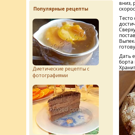
вниз, 
Популярные рецепты
скорос
Тесто 
достич
Сверху
постав
Выпека
готову
Дать е
борта 
Храни
Диетические рецепты с
фотографиями