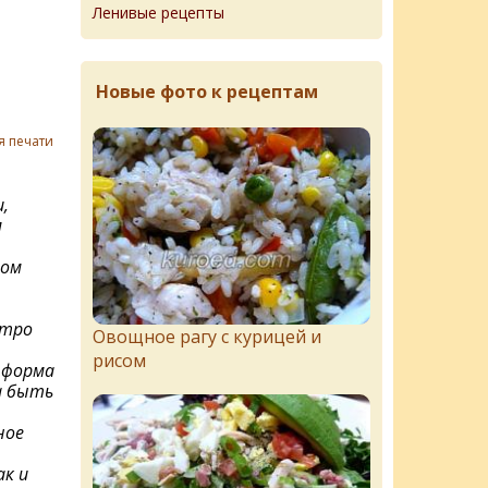
Ленивые рецепты
Новые фото к рецептам
я печати
,
м
вом
стро
Овощное рагу с курицей и
рисом
- форма
а быть
ное
ак и