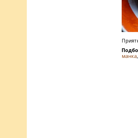
Приятн
Подбо
манка