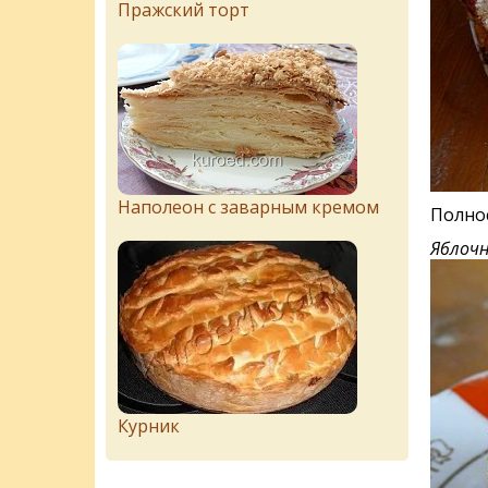
Пражский торт
Наполеон с заварным кремом
Полно
Яблочн
Курник