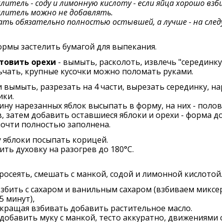
литель - соду и лимонную кислоту - если яйца хорошо взби
литель можно не добавлять.
ать обязательно полностью остывшей, а лучше - на сле
рмы застелить бумагой для выпекания.
товить орехи
- вымыть, расколоть, извлечь "серединку"
чать, крупные кусочки можно поломать руками.
 вымыть, разрезать на 4 части, вырезать серединку, н
ики.
ну нарезанных яблок высыпать в форму, на них - поло
, затем добавить оставшиеся яблоки и орехи - форма д
очти полностью заполнена.
 яблоки посыпать корицей.
ть духовку на разогрев до 180°С.
росеять, смешать с манкой, содой и лимонной кислотой
збить с сахаром и ванильным сахаром (взбиваем микс
5 минут),
кращая взбивать добавить растительное масло.
добавить муку с манкой, тесто аккуратно, движениями 