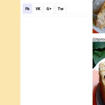
Fb
VK
G+
Tw
Шарлот