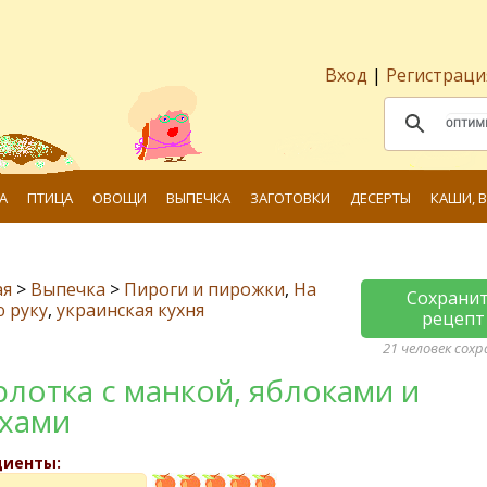
Вход
|
Регистраци
А
ПТИЦА
ОВОЩИ
ВЫПЕЧКА
ЗАГОТОВКИ
ДЕСЕРТЫ
КАШИ, 
ая
>
Выпечка
>
Пироги и пирожки
,
На
Сохрани
 руку
,
украинская кухня
рецепт
21 человек сох
лотка с манкой, яблоками и
хами
диенты: