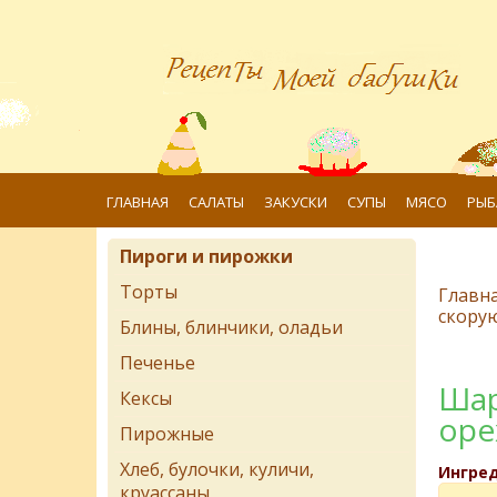
ГЛАВНАЯ
САЛАТЫ
ЗАКУСКИ
СУПЫ
МЯСО
РЫБ
Пироги и пирожки
Торты
Главн
скорую
Блины, блинчики, оладьи
Печенье
Шар
Кексы
оре
Пирожные
Хлеб, булочки, куличи,
Ингре
круассаны