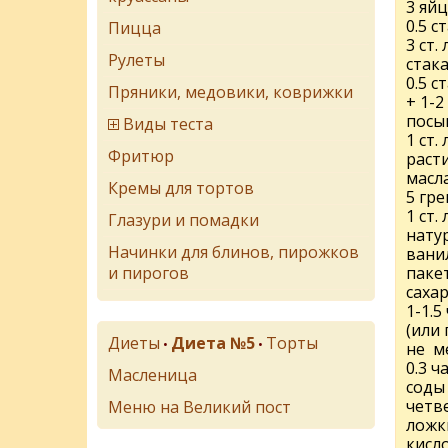
3 яй
0.5 с
Пицца
3 ст.
Рулеты
стака
0.5 с
Пряники, медовики, коврижки
+ 1-2 
посы
Виды теста
1 ст. л
Фритюр
раст
масл
Кремы для тортов
5 гр
1 ст. 
Глазури и помадки
нату
Начинки для блинов, пирожков
вани
и пирогов
паке
саха
1-1.5
(или 
Диеты
Диета №5
Торты
•
•
не ме
0.3 
Масленица
соды
четв
Меню на Великий пост
ложк
кисл