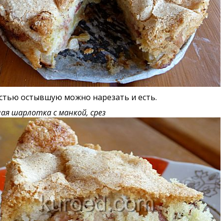
стью остывшую можно нарезать и есть.
ая шарлотка с манкой, срез