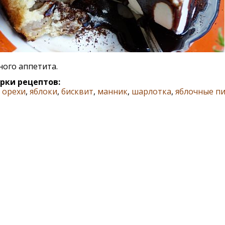
ого аппетита.
рки рецептов:
,
орехи
,
яблоки
,
бисквит
,
манник
,
шарлотка
,
яблочные п