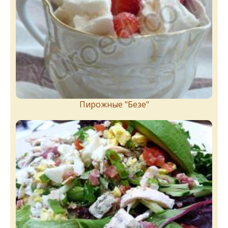
Пирожныe "Бeзe"