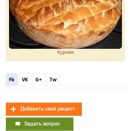
Курник
Fb
VK
G+
Tw