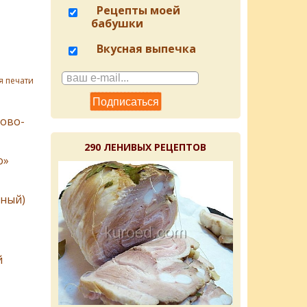
Рецепты моей
бабушки
Вкусная выпечка
я печати
ово-
290 ЛЕНИВЫХ РЕЦЕПТОВ
о»
нный)
й