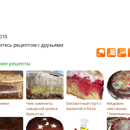
2010
тесь рецептом с друзьями:
жие рецепты
ники
Чем заменить
Бисквитный торт с
Медовик-
заварной крем в
малиной и безе
сметанник
брикетах
"Земляничн
полянка"