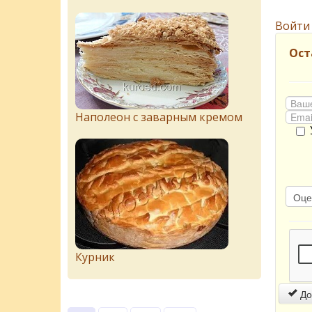
Войти
Ост
Наполеон с заварным кремом
Курник
До