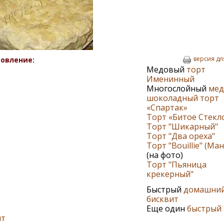
версия дл
овление:
Медовый
торт
Именинный
Многослойный
мед
шоколадный торт
«Спартак»
Торт «Битое Стекл
Торт "Шикарный"
Торт "Два ореха"
Торт "Вouillie" (Ма
(на фото)
Торт "Пьяница
крекерный"
Быстрый
домашни
бисквит
Еще один
быстрый
ит