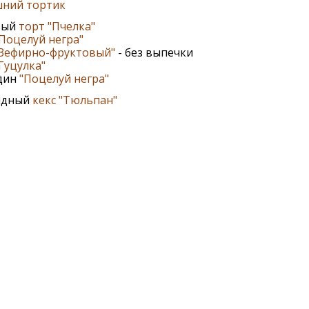
ний тортик
вый
торт "Пчелка"
Поцелуй негра"
"Зефирно-фруктовый"
- без выпечки
Гуцулка"
дин
"Поцелуй негра"
ядный
кекс "Тюльпан"