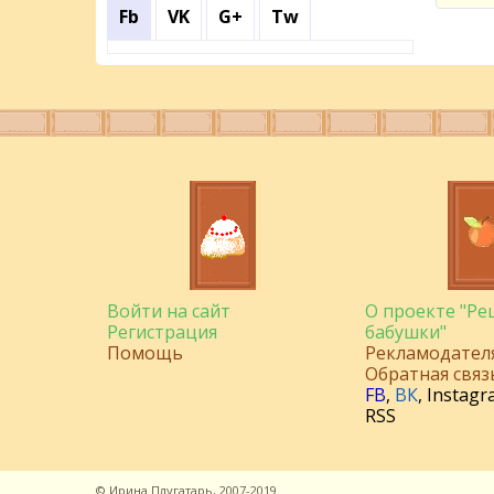
Fb
VK
G+
Tw
Войти на сайт
О проекте "Р
Регистрация
бабушки"
Помощь
Рекламодател
Обратная связ
FB
,
ВК
,
Instagr
RSS
©
Ирина Плугатарь,
2007-2019.