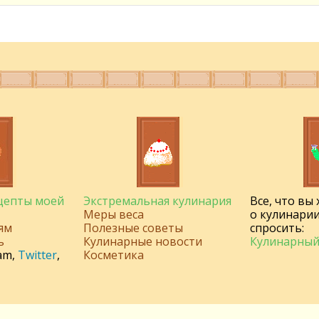
ецепты моей
Экстремальная кулинария
Все, что вы
Меры веса
о кулинарии
ям
Полезные советы
спросить:
ь
Кулинарные новости
Кулинарный
am
,
Twitter
,
Косметика