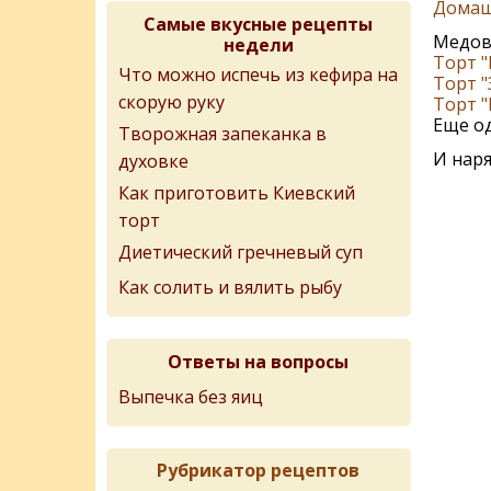
Домаш
Самые вкусные рецепты
Медо
недели
Торт "
Что можно испечь из кефира на
Торт 
скорую руку
Торт "
Еще о
Творожная запеканка в
И нар
духовке
Как приготовить Киевский
торт
Диетический гречневый суп
Как солить и вялить рыбу
Ответы на вопросы
Выпечка без яиц
Рубрикатор рецептов