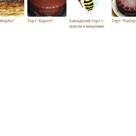
"Жербо"
Торт "Баунті"
Канадский торт с
Торт "Каблу
маком и вишнями