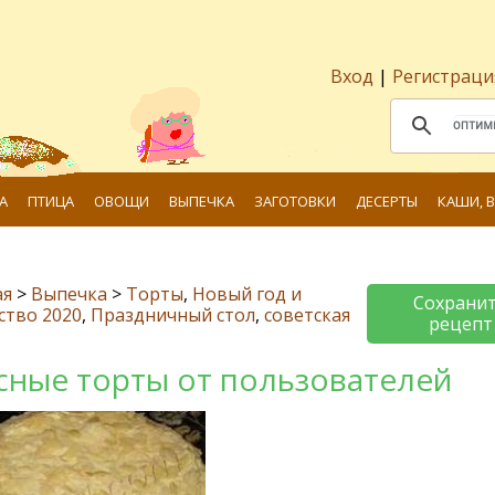
Вход
|
Регистраци
А
ПТИЦА
ОВОЩИ
ВЫПЕЧКА
ЗАГОТОВКИ
ДЕСЕРТЫ
КАШИ, 
ая
>
Выпечка
>
Торты
,
Новый год и
Сохрани
ство 2020
,
Праздничный стол
,
советская
рецепт
сные торты от пользователей