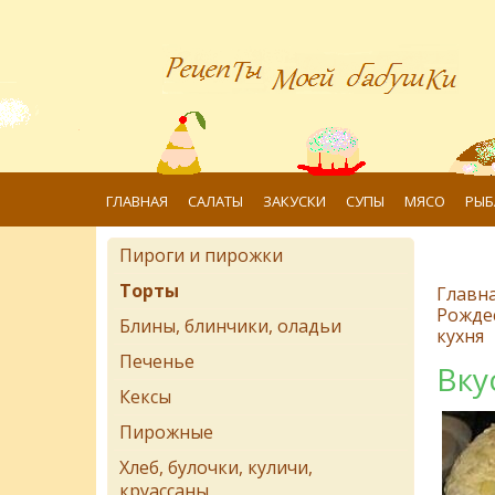
ГЛАВНАЯ
САЛАТЫ
ЗАКУСКИ
СУПЫ
МЯСО
РЫБ
Пироги и пирожки
Торты
Главн
Рожде
Блины, блинчики, оладьи
кухня
Печенье
Вку
Кексы
Пирожные
Хлеб, булочки, куличи,
круассаны