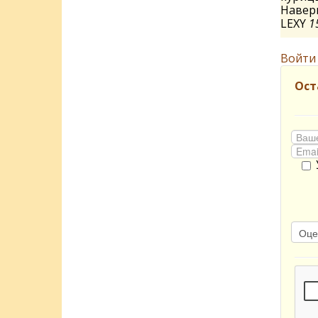
Наверн
LEXY
1
Войти
Ост