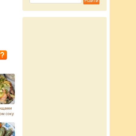
вощами
ом соку