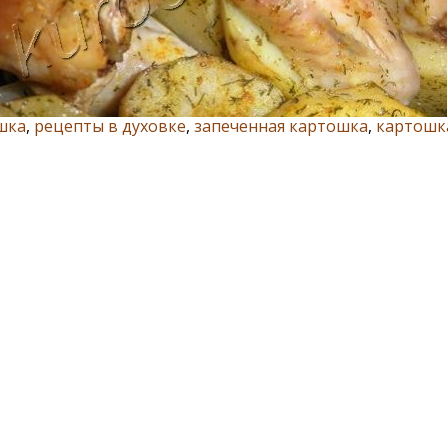
шка
,
рецепты в духовке
,
запеченная картошка
,
картошка