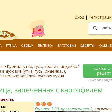
Вход
|
Регистраци
А
ПТИЦА
ОВОЩИ
ВЫПЕЧКА
ЗАГОТОВКИ
ДЕСЕРТЫ
КАШИ, 
ая
>
Курица, утка, гусь, кролик, индейка
>
Сохрани
в духовке (утка, гусь, индейка...)
,
рецепт
ты пользователей
,
русская кухня
3 человек сохр
ица, запеченная с картофелем
диенты:
 мл
Оценка:
3.00
, проголосовало 2,
отзыво
ительного