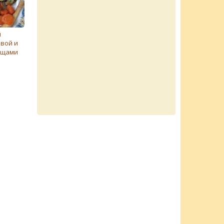
й
квой и
ощами