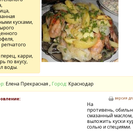
,
ица,
занная
ными кусками,
сырого
енного
офеля,
г репчатого
 перец, карри,
ь по вкусу,
л воды.
р:
Елена Прекрасная ,
Город:
Краснодар
версия дл
овление:
На
противень, обильн
смазанный маслом,
выложить куски ку
солью и специями.