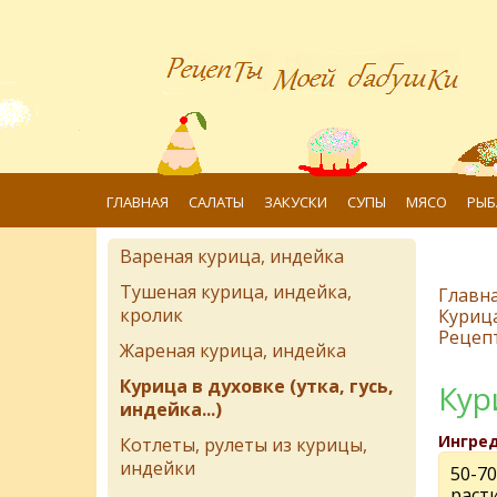
ГЛАВНАЯ
САЛАТЫ
ЗАКУСКИ
СУПЫ
МЯСО
РЫБ
Вареная курица, индейка
Тушеная курица, индейка,
Главн
кролик
Курица 
Рецеп
Жареная курица, индейка
Курица в духовке (утка, гусь,
Кур
индейка...)
Ингре
Котлеты, рулеты из курицы,
индейки
50-70
раст