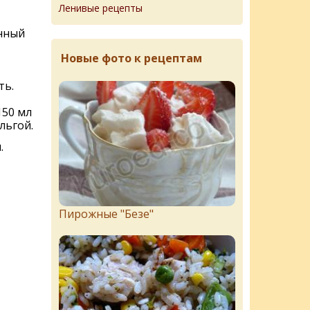
Ленивые рецепты
нный
Новые фото к рецептам
ть.
150 мл
льгой.
.
Пирожныe "Бeзe"