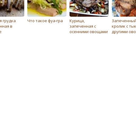
я грудка
Что такое фуа-гра
Курица,
Запеченны
нная в
запеченная с
кролик с ты
е
осенними овощами
другими ов