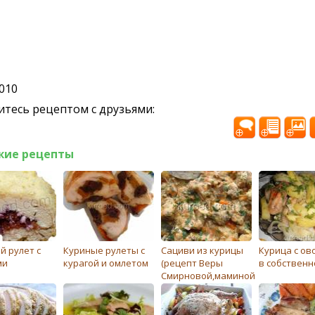
2010
тесь рецептом с друзьями:
жие рецепты
й рулет с
Куриные рулеты с
Сациви из курицы
Курица с о
ми
курагой и омлетом
(рецепт Веры
в собственн
Смирновой,маминой
подруги)