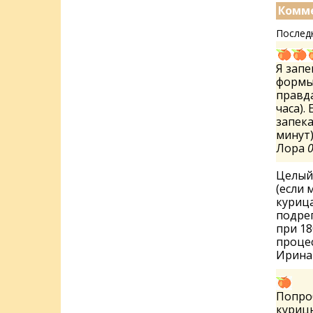
Комме
Послед
Я запе
формы 
правда
часа).
запека
минут)
Лора
0
Целый 
(если 
курица
подрег
при 18
проце
Ирин
Попроб
курицы