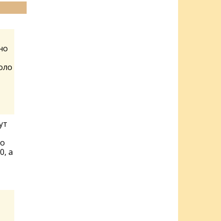
но
оло
ут
го
, а