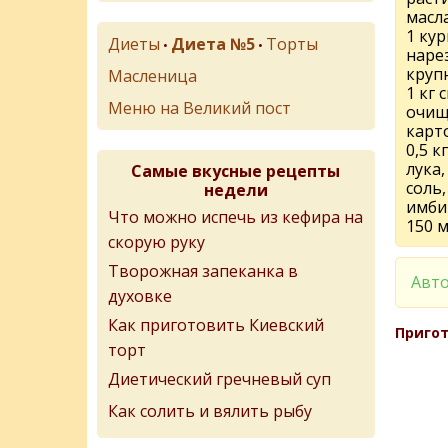
масла
1 кур
Диеты
Диета №5
Торты
•
•
наре
круп
Масленица
1 кг 
Меню на Великий пост
очищ
карт
0,5 к
лука,
Самые вкусные рецепты
соль,
недели
имбир
Что можно испечь из кефира на
150 м
скорую руку
Творожная запеканка в
Авто
духовке
Как приготовить Киевский
Пригот
торт
Диетический гречневый суп
Как солить и вялить рыбу