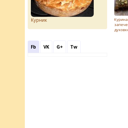
Курник
Курина
запече
духовк
Fb
VK
G+
Tw