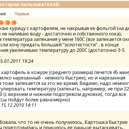
нтарии пользователей:
ние
Первые
каю курицу с картофелем, не накрывая ее фольгой (на д
не наливаю воду - достаточно и собственного сока),
 температура запекания у меня 160С (все запекается ок
 Если хочу придать большей "золотистости" , в конце
ния увеличиваю температуру до 200С (достаточно 3-5
.
5.01.2011 19:24
картофель в кожуре (среднего размера) печется 45 мин
мелко нарезанный - немного быстрее), но и нарезанная
 тоже запекается за это же время. Видимо, надо немно
улировать температуру (запекать, например, не при 220
0 (с верхним и нижним подогревом духовки), тогда все
ссы пойдут более равномерно)
а
15.12.2010 14:11
овала, что то не очень получилось...Картошка быстрее
 приготовилась и пришлось ее раньше вытаскивать...