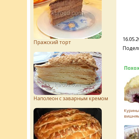
16.05.
Пражский торт
Подели
Похо
Наполеон с заварным кремом
Курины
вишня