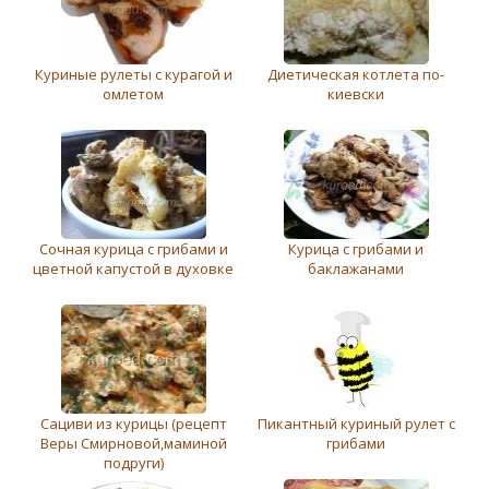
Куриные рулеты с курагой и
Диетическая котлета по-
омлетом
киевски
Сочная курица с грибами и
Курица с грибами и
цветной капустой в духовке
баклажанами
Сациви из курицы (рецепт
Пикантный куриный рулет с
Веры Смирновой,маминой
грибами
подруги)