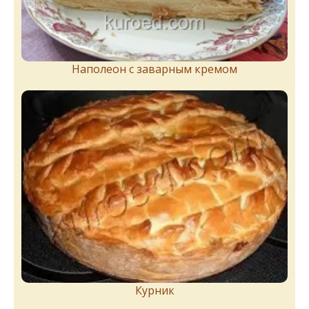
Наполеон с заварным кремом
Курник