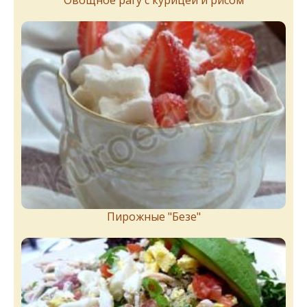
Пирожныe "Бeзe"