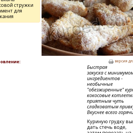
совой стружки
амент для
кания
версия дл
овление:
Быстрая
закуска с минимумо
ингредиентов -
необычные
"обезжиренные" кур
кокосовые котлетк
приятным чуть
сладковатым привк
Вкуснее всего горяч
Куриную грудку вы
дать стечь воде,
затем порезать на