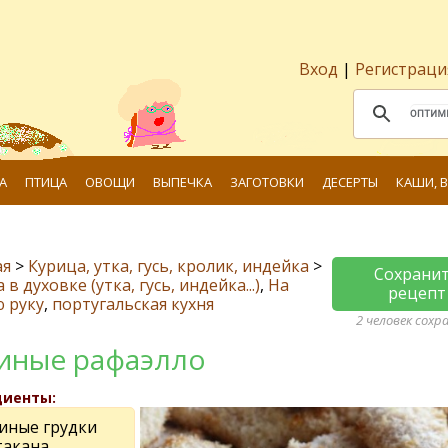
Вход
|
Регистраци
А
ПТИЦА
ОВОЩИ
ВЫПЕЧКА
ЗАГОТОВКИ
ДЕСЕРТЫ
КАШИ, 
ая
>
Курица, утка, гусь, кролик, индейка
>
Сохрани
в духовке (утка, гусь, индейка...)
,
На
рецепт
 руку
,
португальская кухня
2 человек сохр
иные рафаэлло
диенты:
риные грудки
такана