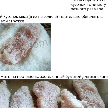
кусочки - они могу
разного размера.
 кусочек мяса (я их не солила) тщательно обвалять в
овой стружке
жить на противень, застеленный бумагой для выпекани