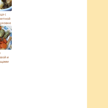
ца с
ветной
духовке
й
квой и
ощами