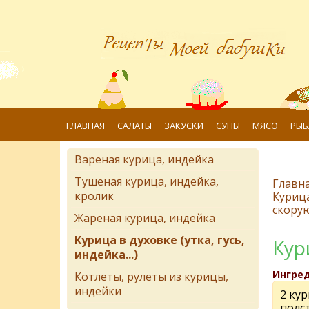
ГЛАВНАЯ
САЛАТЫ
ЗАКУСКИ
СУПЫ
МЯСО
РЫБ
Вареная курица, индейка
Тушеная курица, индейка,
Главн
кролик
Курица 
скорую
Жареная курица, индейка
Курица в духовке (утка, гусь,
Кур
индейка...)
Ингре
Котлеты, рулеты из курицы,
индейки
2 ку
полс