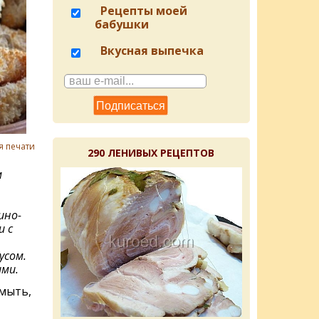
Рецепты моей
бабушки
Вкусная выпечка
я печати
290 ЛЕНИВЫХ РЕЦЕПТОВ
м
ино-
и с
усом.
ими.
мыть,