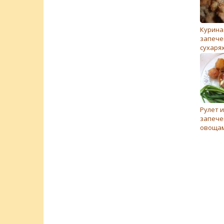
Куриная
запече
сухаря
Рулет и
запече
овоща