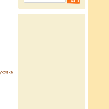
уховке