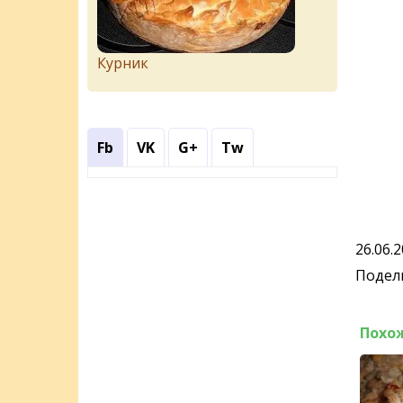
Курник
Fb
VK
G+
Tw
26.06.
Подели
Похо