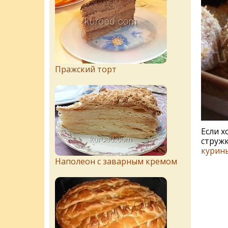
Пражский торт
Если х
стружк
курины
Наполеон с заварным кремом