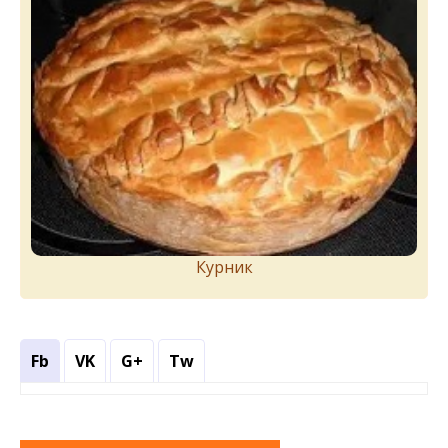
Курник
Fb
VK
G+
Tw