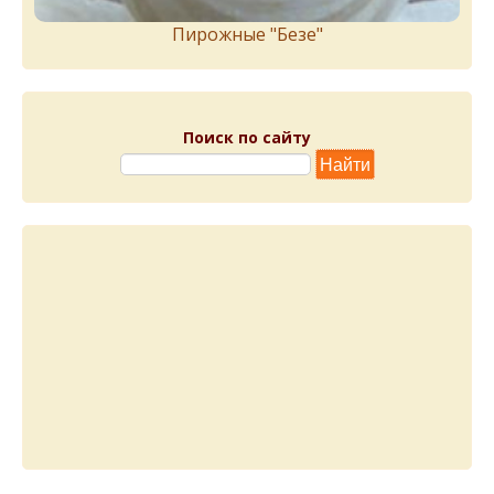
Пирожныe "Бeзe"
Поиск по сайту