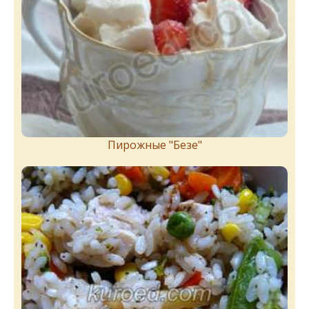
Пирожныe "Бeзe"