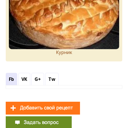
Курник
Fb
VK
G+
Tw