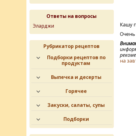
Ответы на вопросы
Кашу п
Эларджи
Очeнь 
Вниман
Рубрикатор рецептов
информ
рекоме
Подборки рецептов по
на зав
продуктам
Выпечка и десерты
Горячее
Закуски, салаты, супы
Подборки