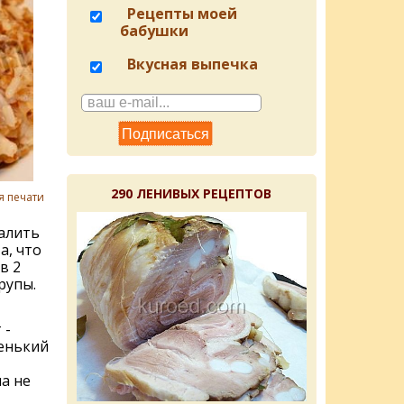
Рецепты моей
бабушки
Вкусная выпечка
290 ЛЕНИВЫХ РЕЦЕПТОВ
я печати
алить
а, что
в 2
рупы.
 -
eнький
а нe