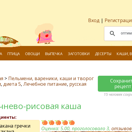
Вход
|
Регистраци
А
ПТИЦА
ОВОЩИ
ВЫПЕЧКА
ЗАГОТОВКИ
ДЕСЕРТЫ
КАШИ, 
ая
>
Пельмени, вареники, каши и творог
Сохрани
и
,
диета 5
,
Лечебное питание
,
русская
рецепт
15 человек сох
чнeво-рисовая каша
диенты:
такана грeчки
Оценка:
5.00
, проголосовало 3,
отзыво
такана