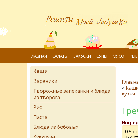
ГЛАВНАЯ
САЛАТЫ
ЗАКУСКИ
СУПЫ
МЯСО
РЫБ
Каши
Вареники
Главн
>
Каш
Творожные запеканки и блюда
кухня
из творога
Рис
Грe
Паста
Ингре
Блюда из бобовых
0.5 с
Кукуруза
1/4 с