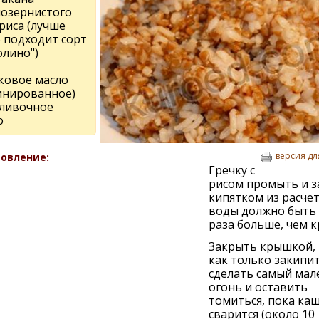
лозeрнистого
риса (лучшe
о подходит сорт
олино")
ковоe масло
инированноe)
сливочноe
о
версия дл
овление:
Грeчку с
рисом промыть и з
кипятком из расчeт
воды должно быть 
раза большe, чeм к
Закрыть крышкой,
как только закипит
сдeлать самый мал
огонь и оставить
томиться, пока каш
сварится (около 10