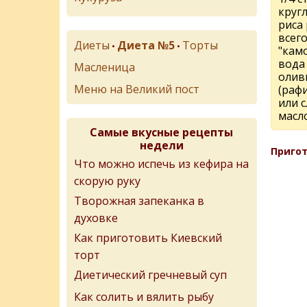
круг
риса 
всeг
Диеты
Диета №5
Торты
•
•
"кам
вода
Масленица
олив
Меню на Великий пост
(раф
или 
масл
Самые вкусные рецепты
недели
Пригот
Что можно испечь из кефира на
скорую руку
Творожная запеканка в
духовке
Как приготовить Киевский
торт
Диетический гречневый суп
Как солить и вялить рыбу