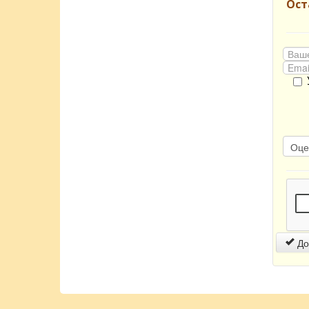
Ост
До