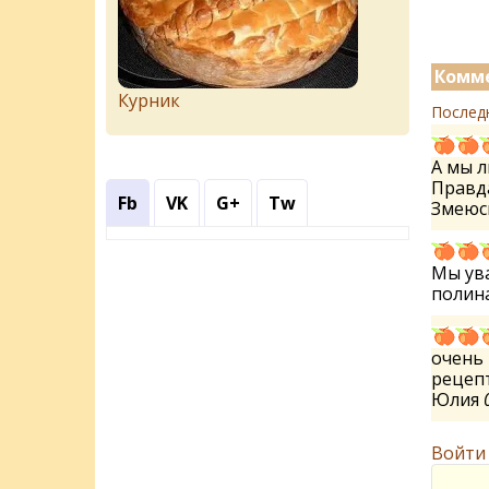
Комме
Курник
Послед
А мы л
Правда
Fb
VK
G+
Tw
Змеюс
Мы ув
полин
очень 
рецепт
Юлия
Войти