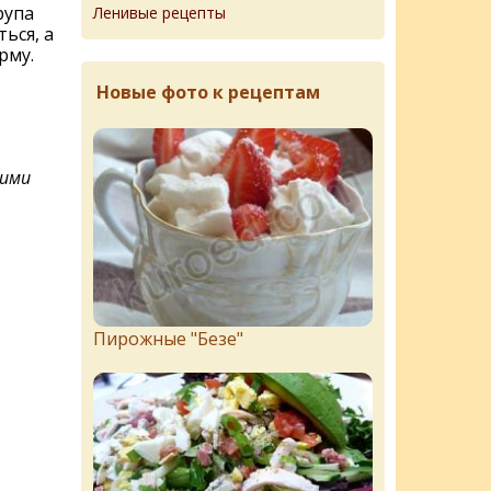
рупа
Ленивые рецепты
ься, а
рму.
Новые фото к рецептам
кими
Пирожныe "Бeзe"