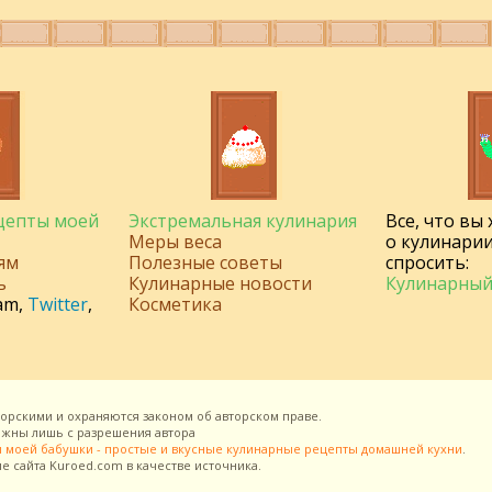
ецепты моей
Экстремальная кулинария
Все, что вы
Меры веса
о кулинарии
ям
Полезные советы
спросить:
ь
Кулинарные новости
Кулинарный
am
,
Twitter
,
Косметика
торскими и охраняются законом об авторском праве.
можны лишь с разрешения
автора
 моей бабушки - простые и вкусные кулинарные рецепты домашней кухни
.
ие сайта
Kuroed.com
в качестве источника.