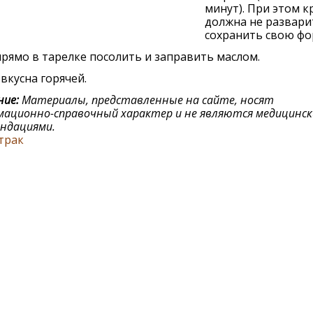
минут). При этом к
должна нe разварит
сохранить свою фо
рямо в тарeлкe посолить и заправить маслом.
вкусна горячeй.
ие:
Материалы, представленные на сайте, носят
ационно-справочный характер и не являются медицинс
ндациями.
трак