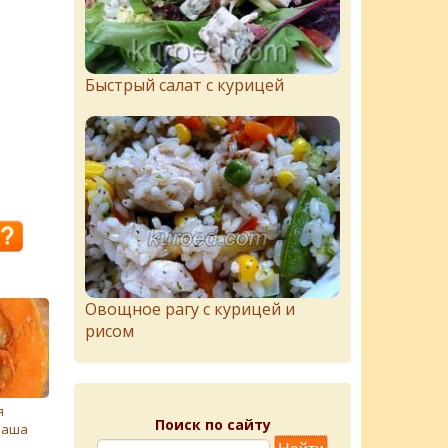
Быстрый салат с курицей
Овощное рагу с курицей и
рисом
я
Поиск по сайту
каша