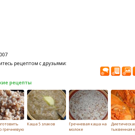
2007
тесь рецептом с друзьями:
жие рецепты
иготовить
Каша 5 злаков
Гречневая каша на
Диетическа
ю гречневую
молоке
тыквенная 