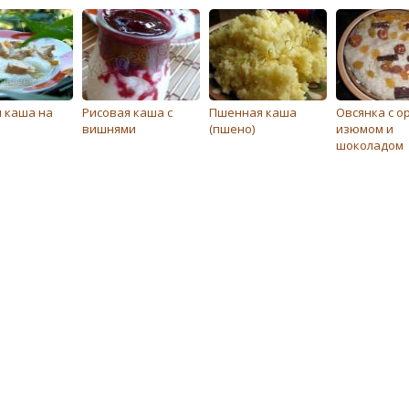
 каша на
Рисовая каша с
Пшенная каша
Овсянка с о
вишнями
(пшено)
изюмом и
шоколадом