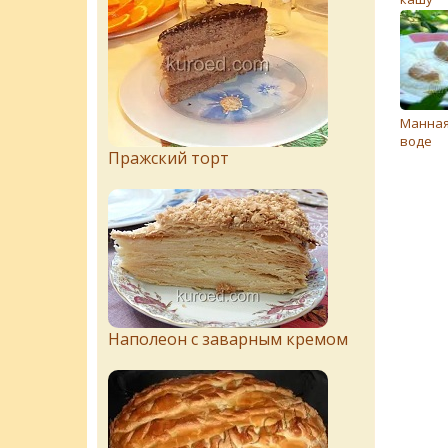
Манная
воде
Пражский торт
Наполеон с заварным кремом