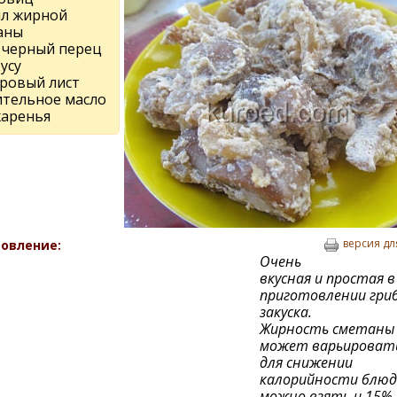
мл жирной
аны
, черный перец
усу
вровый лист
ительное масло
жаренья
версия дл
овление:
Очень
вкусная и простая в
приготовлении гри
закуска.
Жирность сметаны
может варьировать
для снижении
калорийности блюд
можно взять и 15%.