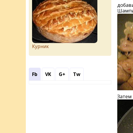
добави
Шампин
Курник
Fb
VK
G+
Tw
Затем 