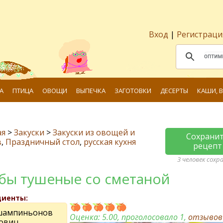
Вход
|
Регистраци
А
ПТИЦА
ОВОЩИ
ВЫПЕЧКА
ЗАГОТОВКИ
ДЕСЕРТЫ
КАШИ, 
ая
>
Закуски
>
Закуски из овощей и
Сохрани
в
,
Праздничный стол
,
русская кухня
рецепт
3 человек сохр
бы тушеные со сметаной
диенты:
 шампиньонов
Оценка:
5.00
, проголосовало 1,
отзыво
ковиц