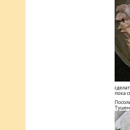
сделат
пока с
Посоли
Тушены