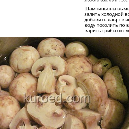
Шампиньоны вымы
залить холодной в
добавить лавровый
воду посолить по в
варить грибы около