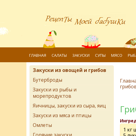
ГЛАВНАЯ
САЛАТЫ
ЗАКУСКИ
СУПЫ
МЯСО
РЫБ
Закуски из овощей и грибов
Бутерброды
Главн
грибо
Закуски из рыбы и
морепродуктов
Яичницы, закуски из сыра, яиц
Гри
Закуски из мяса и птицы
Ингре
Омлеты
1 кг
Горячие закуски
5 лу