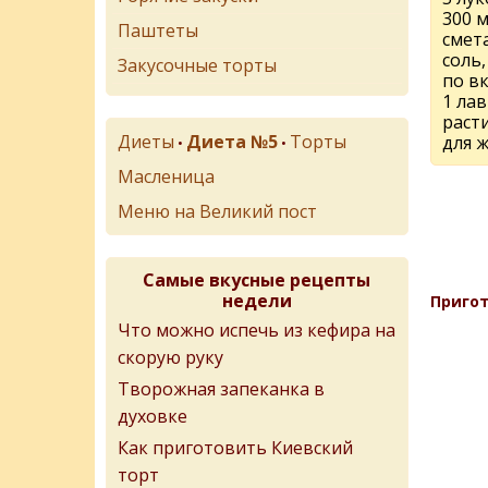
300 
Паштеты
смет
соль
Закусочные торты
по вк
1 ла
раст
Диеты
Диета №5
Торты
для 
•
•
Масленица
Меню на Великий пост
Самые вкусные рецепты
недели
Пригот
Что можно испечь из кефира на
скорую руку
Творожная запеканка в
духовке
Как приготовить Киевский
торт