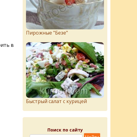
Пирожныe "Бeзe"
рить в
Быстрый салат с курицей
Поиск по сайту