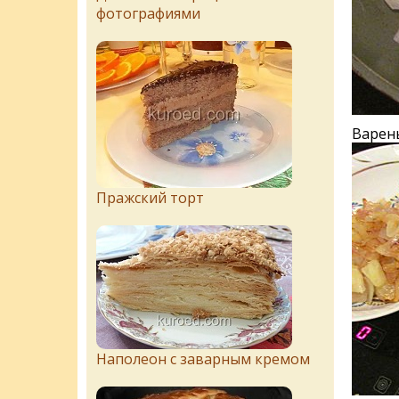
фотографиями
Варен
Пражский торт
Наполеон с заварным кремом