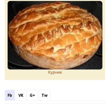
Курник
Fb
VK
G+
Tw