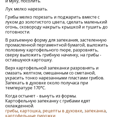
и муку, посолить.
Лук мелко нарезать.
Грибы мелко порезать и поджарить вместе с
луком до золотистого цвета, сделать маленький
огонь, сковороду накрыть крышкой и тушить до
готовности.
В разъемную форму для запекания, застеленную
промасленной пергаментной бумагой, выложить
половину картофельного пюре, разровнять,
сверху выложить грибную начинку, на грибы -
оставшуюся картошку.
Верх картофельной запеканки разровнять и
смазать желтком, смешанным со сметаной,
украсить тонко нарезанными пластами грибов.
Запекать в духовке около получаса при
температуре 170°C.
Когда остынет - вынуть из формы.
Картофельную запеканку с грибами едят
охлажденной.
грибы
,
картошка
,
рецепты в духовке
,
запеканка
,
картофельные пирожки