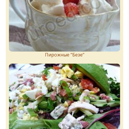
Пирожныe "Бeзe"