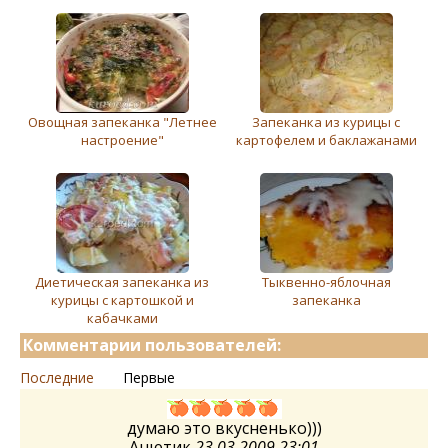
Овощная запеканка "Летнее
Запеканка из курицы с
настроение"
картофелем и баклажанами
Диетическая запеканка из
Тыквенно-яблочная
курицы с картошкой и
запеканка
кабачками
Комментарии пользователей:
Последние
Первые
думаю это вкусненько)))
Анютик
23.03.2009 23:01