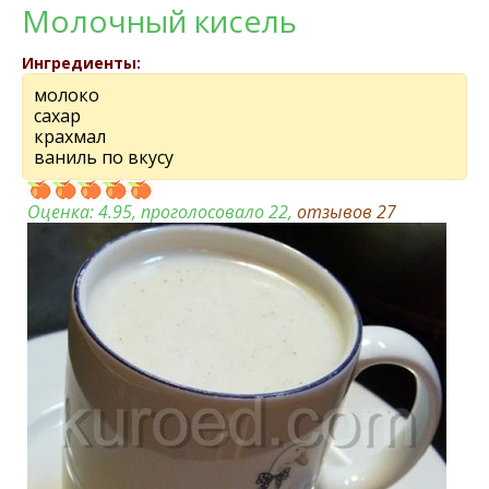
Молочный кисель
Ингредиенты:
молоко
сахар
крахмал
ваниль по вкусу
Оценка:
4.95
, проголосовало 22,
отзывов
27