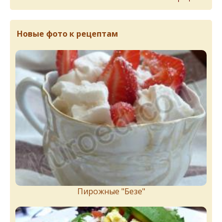
Новые фото к рецептам
Пирожныe "Бeзe"