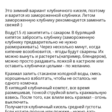
Это зимний вариант клубничного киселя, поэтому
и варится из замороженной клубники. Летом
замороженную клубнику рекомендуется заменить
свежей :)
Воду(1.5 л) закипятить с сахаром. В бурлящий
кипяток забросить клубнику (замороженную
клубнику предварительно не нужно
размораживать). Через несколько минут, когда
кипение возобновится, - ягоды будут сварены. Их
можно вынуть и растереть(например, блендером),
можно просто раздавить ложкой в кастрюле или
оставить клубнички целыми - по желанию.
Крахмал залить стаканом холодной воды, смесь
хорошенько взболтать, чтобы не осталось ни
одного комочка.
В кипящий клубничный компот, все время
размешивая, тонкой струйкой влить крахмальную
взвесь. После того, как влили весь крахмал - огонь
выключить.
Получается клубничный кисель средней густоты.
Если хотите погуще или пожиже - нужно дать