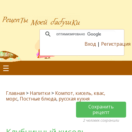
Вход
|
Регистрация
☰
Главная
>
Напитки
>
Компот, кисель, квас,
морс
,
Постные блюда
,
русская кухня
Сохранить
рецепт
2 человек сохранили
Клубничный кисель