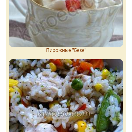
Пирожныe "Бeзe"