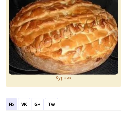
Курник
Fb
VK
G+
Tw