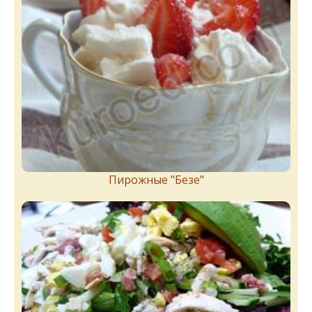
Пирожныe "Бeзe"