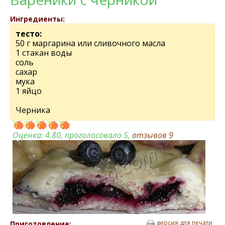
Ингредиенты:
тесто:
50 г маргарина или сливочного масла
1 стакан воды
соль
сахар
мука
1 яйцо
Черника
Оценка:
4.80
, проголосовало 5,
отзывов
9
версия для печати
Приготовление: