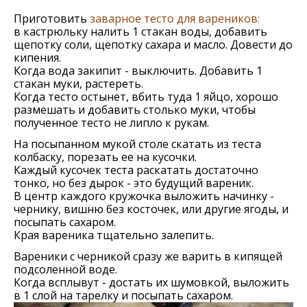
Приготовить
заварное тесто для вареников:
в кастрюльку налить 1 стакан воды, добавить
щепотку соли, щепотку сахара и масло. Довести до
кипения.
Когда вода закипит - выключить. Добавить 1
стакан муки, растереть.
Когда тесто остынет, вбить туда 1 яйцо, хорошо
размешать и добавить столько муки, чтобы
полученное тесто не липло к рукам.
На посыпанном мукой столе скатать из теста
колбаску, порезать ее на кусочки.
Каждый кусочек теста раскатать достаточно
тонко, но без дырок - это будущий вареник.
В центр каждого кружочка выложить начинку -
чернику, вишню без косточек, или другие ягоды, и
посыпать сахаром.
Края вареника тщательно залепить.
Вареники с черникой сразу же варить в кипящей
подсоленной воде.
Когда всплывут - достать их шумовкой, выложить
в 1 слой на тарелку и посыпать сахаром.