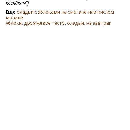
хозяйкам")
Еще
оладьи с яблоками на сметане или кислом
молоке
яблоки
,
дрожжевое тесто
,
оладьи
,
на завтрак