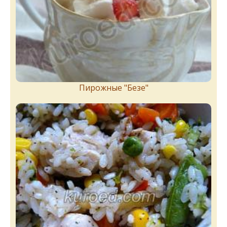
Пирожныe "Бeзe"