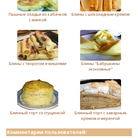
Пышные оладьи из кабачков
Блины с шоколадным кремом
с манкой
Блины с творогом и вишнями
Блины "Бабушкины
экономные"
Блинный торт со сгущенкой
Блинный торт с заварным
кремом и меренгой
Комментарии пользователей: