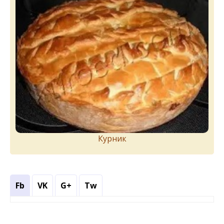
Курник
Fb
VK
G+
Tw