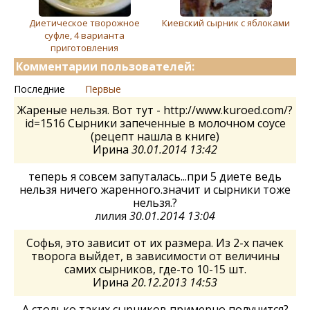
Диетическое творожное
Киевский сырник с яблоками
суфле, 4 варианта
приготовления
Комментарии пользователей:
Последние
Первые
Жареные нельзя. Вот тут - http://www.kuroed.com/?
id=1516 Сырники запеченные в молочном соусе
(рецепт нашла в книге)
Ирина
30.01.2014 13:42
теперь я совсем запуталась...при 5 диете ведь
нельзя ничего жаренного.значит и сырники тоже
нельзя.?
лилия
30.01.2014 13:04
Cофья, это зависит от их размера. Из 2-х пачек
творога выйдет, в зависимости от величины
самих сырников, где-то 10-15 шт.
Ирина
20.12.2013 14:53
А столько таких сырников примерно получится?