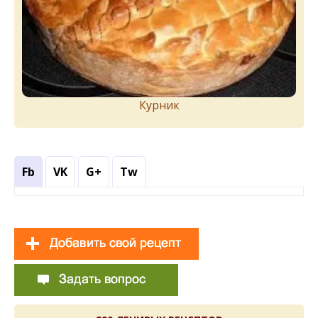
Курник
Fb
VK
G+
Tw