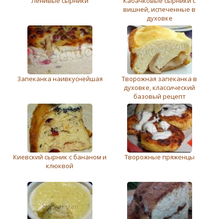
Ленивые сырники
Кабачковые сырники с
вишней, испеченные в
духовке
Запеканка наивкуснейшая
Творожная запеканка в
духовке, классический
базовый рецепт
Киевский сырник с бананом и
Творожные пряженцы
клюквой