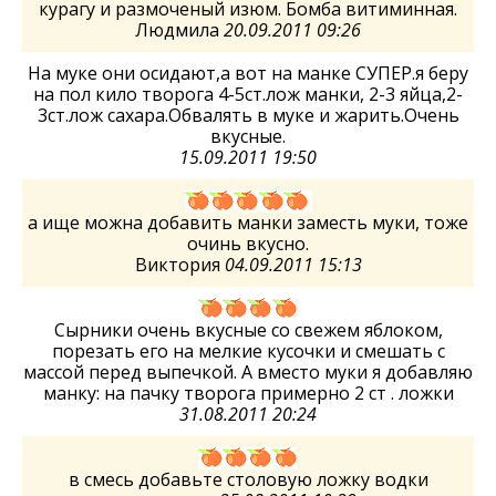
курагу и размоченый изюм. Бомба витиминная.
Людмила
20.09.2011 09:26
На муке они осидают,а вот на манке СУПЕР.я беру
на пол кило творога 4-5ст.лож манки, 2-3 яйца,2-
3ст.лож сахара.Обвалять в муке и жарить.Очень
вкусные.
15.09.2011 19:50
а ище можна добавить манки заместь муки, тоже
очинь вкусно.
Виктория
04.09.2011 15:13
Сырники очень вкусные со свежем яблоком,
порезать его на мелкие кусочки и смешать с
массой перед выпечкой. А вместо муки я добавляю
манку: на пачку творога примерно 2 ст . ложки
31.08.2011 20:24
в смесь добавьте столовую ложку водки