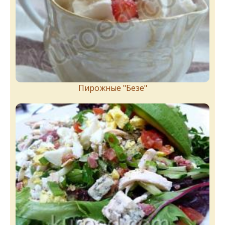
Пирожныe "Бeзe"