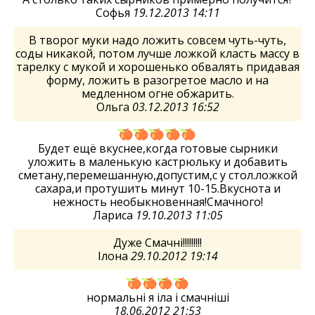
Софья
19.12.2013 14:11
В творог муки надо ложить совсем чуть-чуть,
соды никакой, потом лучше ложкой класть массу в
тарелку с мукой и хорошенько обвалять придавая
форму, ложить в разогретое масло и на
медленном огне обжарить.
Ольга
03.12.2013 16:52
Будет ещё вкуснее,когда готовые сырники
уложить в маленькую кастрюльку и добавить
сметану,перемешанную,допустим,с у стол.ложкой
сахара,и протушить минут 10-15.Вкуснота и
нежность необыкновенная!Смачного!
Лариса
19.10.2013 11:05
Дуже Смачні!!!!!!!!!
Ілона
29.10.2012 19:14
нормальні я іла і смачніші
18.06.2012 21:53