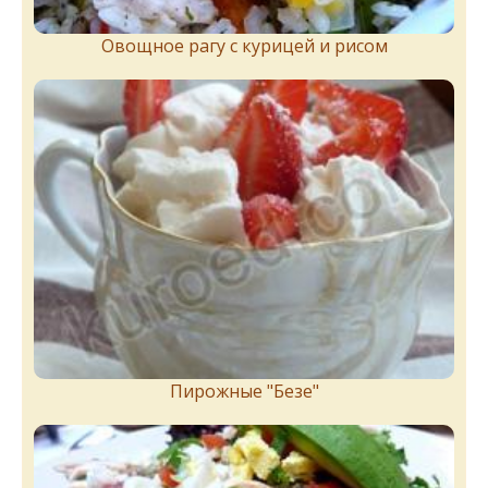
Овощное рагу с курицей и рисом
Пирожныe "Бeзe"