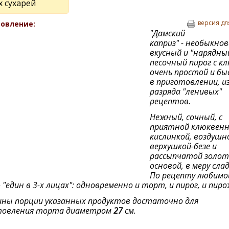
х сухарей
версия дл
овление:
"Дамский
каприз" - необыкно
вкусный и "нарядны
песочный пирог с кл
очень простой и б
в приготовлении, и
разряда "ленивых"
рецептов.
Нежный, сочный, с
приятной клюквен
кислинкой, воздушн
верхушкой-безе и
рассыпчатой золо
основой, в меру слад
По рецепту любимо
 "един в 3-х лицах": одновременно и торт, и пирог, и пиро
ны порции указанных продуктов достаточно для
товления торта диаметром
27
см.