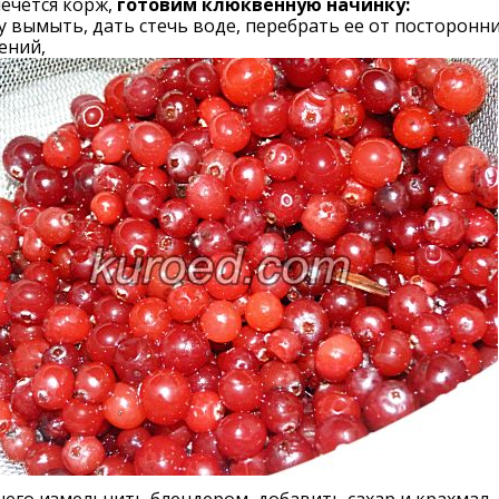
ечется корж,
готовим клюквенную начинку:
 вымыть, дать стечь воде, перебрать ее от посторонн
ений,