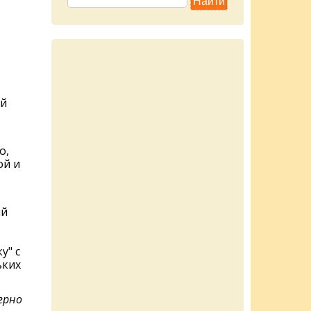
ой
о,
ой и
ый
у" с
ьких
ерно