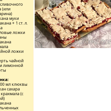
 сливочного
 (или
арина)
акана муки
акана + 1 ст. л.
ра
оловые ложки
аны
такана
мала
чайной ложки
ерть чайной
и лимонной
оты
нка:
600 мл клюквы
кан сахара
л. крахмала (с
ой)
такана
льченных