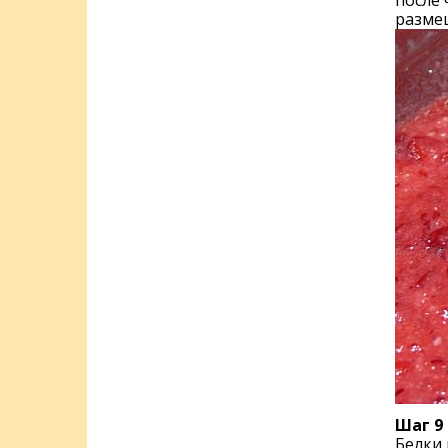
после 
разме
Шаг 9
Белки 