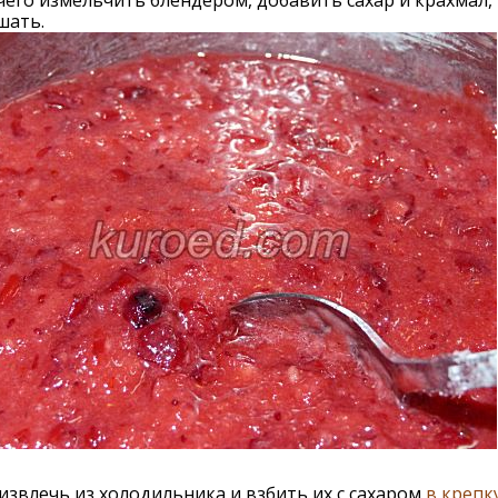
чего измельчить блендером, добавить сахар и крахмал, 
шать.
извлечь из холодильника и взбить их с сахаром
в крепк