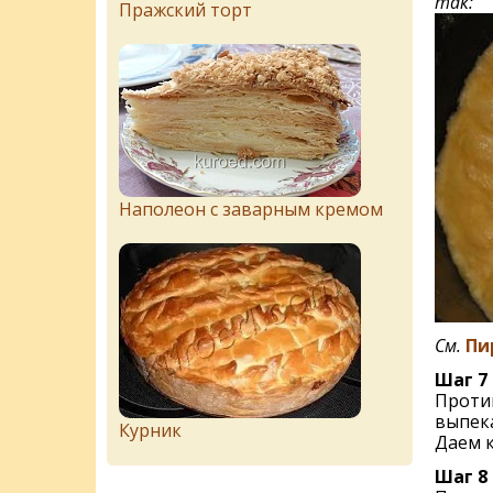
так:
Пражский торт
Наполеон с заварным кремом
См.
Пи
Шаг 7
Против
выпека
Курник
Даем к
Шаг 8