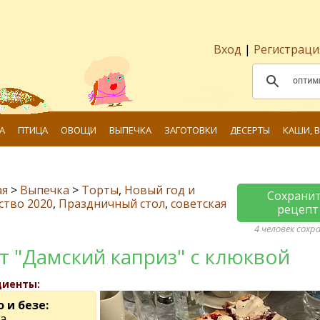
Вход
|
Регистраци
А
ПТИЦА
ОВОЩИ
ВЫПЕЧКА
ЗАГОТОВКИ
ДЕСЕРТЫ
КАШИ, 
ая
>
Выпечка
>
Торты
,
Новый год и
Сохрани
ство 2020
,
Праздничный стол
,
советская
рецепт
4 человек сохр
т "Дамский каприз" с клюквой
диенты:
 и безе:
а