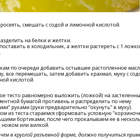
росеять, смешать с содой и лимонной кислотой.
азделить на белки и желтки.
поставить в холодильник, а желтки растереть с 1 ложк
.
кам по очереди добавить остывшее растопленное масл
у, все перемешать, затем добавить крахмал, муку с сод
ной кислотой.
ое тесто равномерно выложить (ложкой) на застеленн
ментной бумагой противень и распределить по нему
ми" руками (руки предварительно "окунуть" в муку).
ом из теста стараемся сформовать условную "корзиночк
шими бортиками, после чего прокалываем ее в нескол
 ножом или вилкой.
ечем в круглой разъемной форме, должно получиться прим