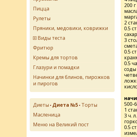
200 г
Пицца
масла
марг
Рулеты
2 ст
Пряники, медовики, коврижки
0.5 ст
саха
Виды теста
3 ст
смет
Фритюр
0.5 с
Кремы для тортов
крах
0.5 
Глазури и помадки
соды
четв
Начинки для блинов, пирожков
ложк
и пирогов
кисл
начи
500-
Диеты
Диета №5
Торты
•
•
1 ста
Масленица
3 ч. 
горк
Меню на Великий пост
0.5 с
изме