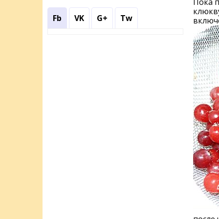
Пока п
клюкву
Fb
VK
G+
Tw
включ