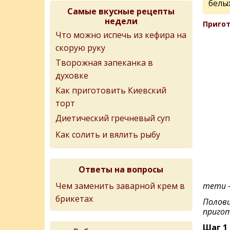
белы
Самые вкусные рецепты
недели
Пригот
Что можно испечь из кефира на
скорую руку
Творожная запеканка в
духовке
Как приготовить Киевский
торт
Диетический гречневый суп
Как солить и вялить рыбу
Ответы на вопросы
Чем заменить заварной крем в
тети -
брикетах
Полови
приго
Шаг 1