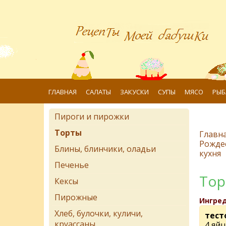
ГЛАВНАЯ
САЛАТЫ
ЗАКУСКИ
СУПЫ
МЯСО
РЫБ
Пироги и пирожки
Торты
Главн
Рожде
Блины, блинчики, оладьи
кухня
Печенье
Тор
Кексы
Пирожные
Ингре
Хлеб, булочки, куличи,
тесто
круассаны
4 яйц