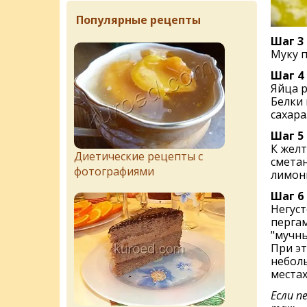
Популярные рецепты
Шаг 3
Муку п
Шаг 4
Яйца р
Белки 
сахара
Шаг 5
К желт
Диетические рецепты с
сметан
фотографиями
лимон
Шаг 6
Негуст
перга
"мучны
При эт
неболь
местах
Если п