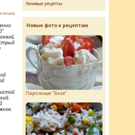
Ленивые рецепты
я печати
Новые фото к рецептам
венно
й"
юквой,
ыстрый
з
ной
ой
тистой
Пирожныe "Бeзe"
кий.
й
жное.