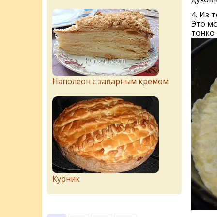
4. Из 
Это мо
тонко 
Наполеон с заварным кремом
Курник