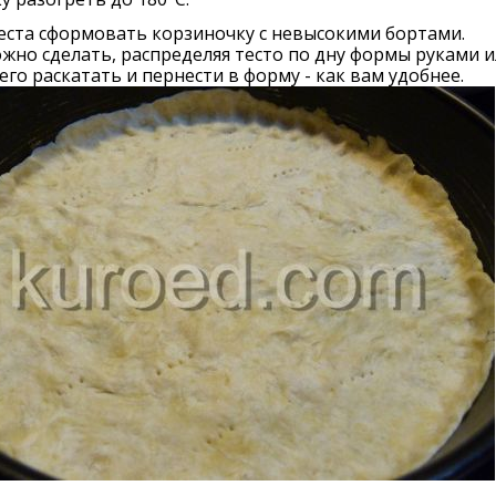
теста сформовать корзиночку с невысокими бортами.
жно сделать, распределяя тесто по дну формы руками и
его раскатать и пернести в форму - как вам удобнее.