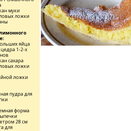
а
кан муки
оловых ложки
аны
лимонного
е:
больших яйца
 цедра 1-2-х
нов
кан сахара
оловых ложки
чайной ложки
ная пудра для
пки
емная форма
выпечки
етром 28 см
а для