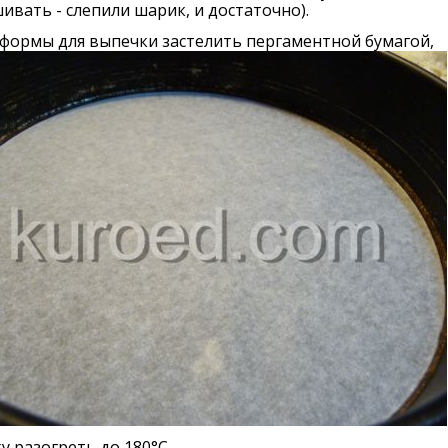
вать - слепили шарик, и достаточно).
 формы для выпечки застелить пергаментной бумагой,
у разогреть до 180°С.