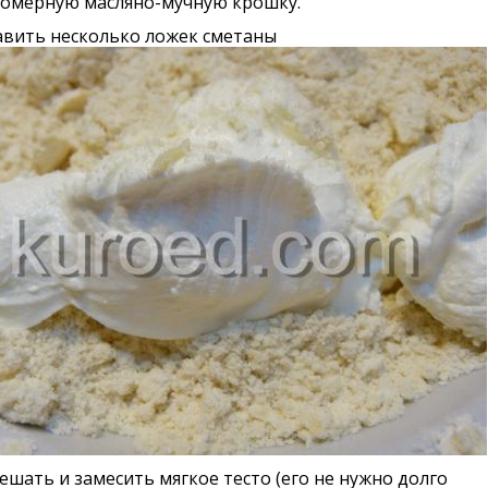
номерную масляно-мучную крошку.
авить несколько ложек сметаны
шать и замесить мягкое тесто (его не нужно долго