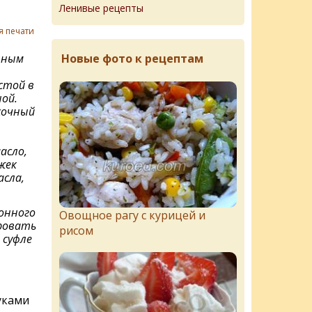
Ленивые рецепты
я печати
Новые фото к рецептам
нным
стой в
ой.
сочный
асло,
жек
асла,
онного
Овощное рагу с курицей и
ровать
рисом
 суфле
уками