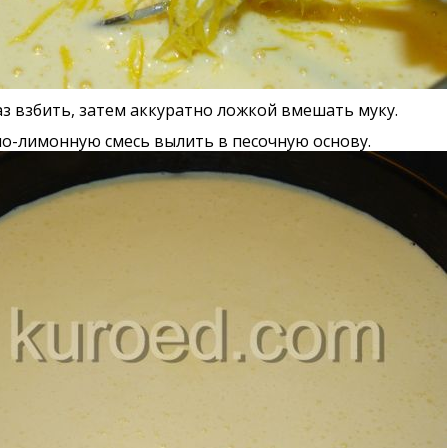
з взбить, затем аккуратно ложкой вмешать муку.
но-лимонную смесь вылить в песочную основу.