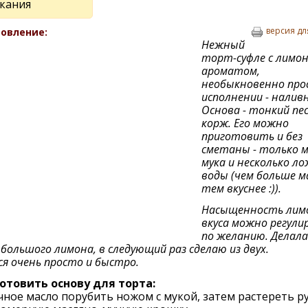
кания
версия дл
овление:
Нежный
торт-суфле с лимо
ароматом,
необыкновенно про
исполнении - наливн
Основа - тонкий пе
корж. Его можно
приготовить и без
сметаны - только м
мука и несколько ло
воды (чем больше м
тем вкуснее :)).
Насыщенность лим
вкуса можно регули
по желанию. Делала
о большого лимона, в следующий раз сделаю из двух.
я очень просто и быстро.
отовить основу для торта:
ное масло порубить ножом с мукой, затем растереть р