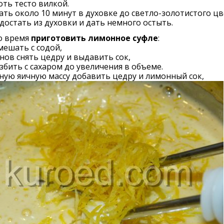
ть тесто вилкой.
ть около 10 минут в духовке до светло-золотистого цв
достать из духовки и дать немного остыть.
то время
приготовить лимонное суфле
:
мешать с содой,
нов снять цедру и выдавить сок,
збить с сахаром до увеличения в объеме.
ую яичную массу добавить цедру и лимонный сок,