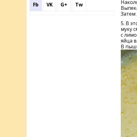
Наколо
Fb
VK
G+
Tw
Выпека
Затем 
5. В э
муку с
с лимо
яйца в
В пышн