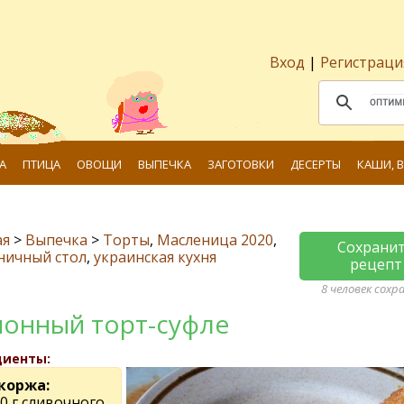
Вход
|
Регистраци
А
ПТИЦА
ОВОЩИ
ВЫПЕЧКА
ЗАГОТОВКИ
ДЕСЕРТЫ
КАШИ, 
ая
>
Выпечка
>
Торты
,
Масленица 2020
,
Сохрани
ничный стол
,
украинская кухня
рецепт
8 человек сохр
онный торт-суфле
диенты:
коржа:
0 г сливочного