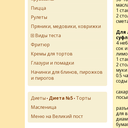
масл
Пицца
1 ста
2 ст
Рулеты
смет
Пряники, медовики, коврижки
Для 
Виды теста
суфл
4 не
Фритюр
сок и
Кремы для тортов
лимо
1 ста
Глазури и помадки
2 ст
муки
Начинки для блинов, пирожков
0.5 
и пирогов
соды
сахар
посы
Диеты
Диета №5
Торты
•
•
Масленица
разъ
для 
Меню на Великий пост
диам
бумаг