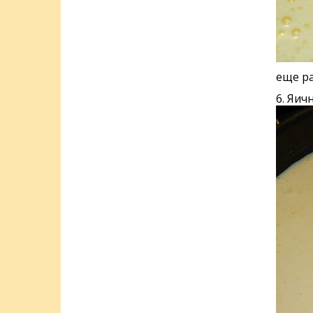
еще ра
6. Яич