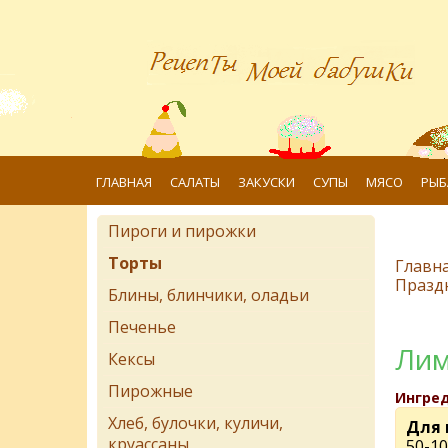
ГЛАВНАЯ
САЛАТЫ
ЗАКУСКИ
СУПЫ
МЯСО
РЫБ
Пироги и пирожки
Торты
Главн
Празд
Блины, блинчики, оладьи
Печенье
Лим
Кексы
Пирожные
Ингре
Хлеб, булочки, куличи,
Для 
круассаны
50-10