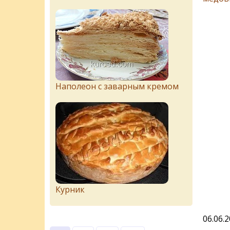
Наполеон с заварным кремом
Курник
06.06.