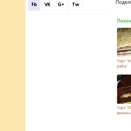
Подели
Fb
VK
G+
Tw
Похо
Торт "
ряба"
Торт "
молоко