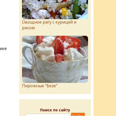
Овощное рагу с курицей и
рисом
ике
Пирожныe "Бeзe"
Поиск по сайту