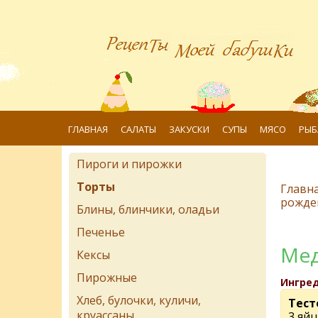
ГЛАВНАЯ
САЛАТЫ
ЗАКУСКИ
СУПЫ
МЯСО
РЫБ
Пироги и пирожки
Торты
Главн
рожде
Блины, блинчики, оладьи
Печенье
Мед
Кексы
Пирожные
Ингре
Хлеб, булочки, куличи,
Тест
круассаны
3 яйц