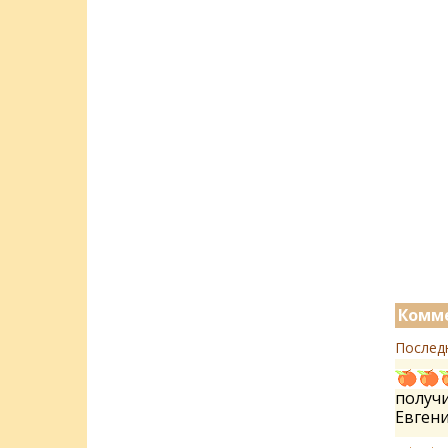
Комме
Послед
получи
Евген