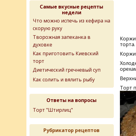
Самые вкусные рецепты
недели
Что можно испечь из кефира на
скорую руку
Творожная запеканка в
Коржи 
торта.
духовке
Как приготовить Киевский
Коржи 
торт
Холод
орехам
Диетический гречневый суп
Верхни
Как солить и вялить рыбу
Торт п
Ответы на вопросы
Торт "Штирлиц"
Рубрикатор рецептов