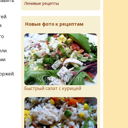
бавить
Ленивые рецепты
ей.
Новые фото к рецептам
я
го
ли.
ми
оржей.
Быстрый салат с курицей