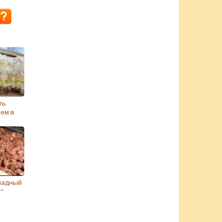
ть
ем в
ладный
"