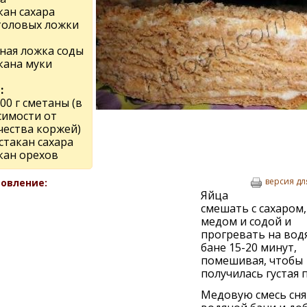
кан сахара
столовых ложки
йная ложка соды
кана муки
:
00 г сметаны (в
симости от
чества коржей)
 стакан сахара
кан орехов
версия дл
овление:
Яйца
смешать с сахаром,
медом и содой и
прогревать на вод
бане 15-20 минут,
помешивая, чтобы
получилась густая п
Медовую смесь сня