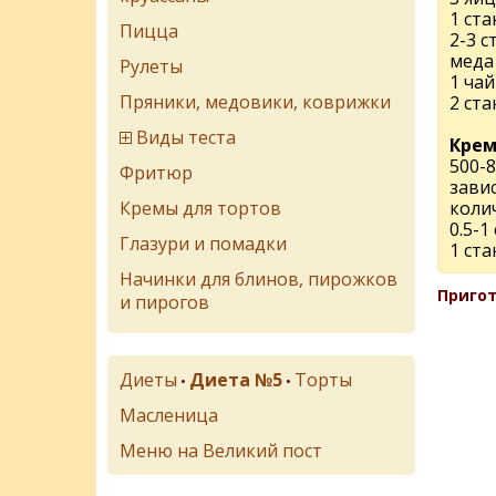
1 ста
Пицца
2-3 
меда
Рулеты
1 ча
Пряники, медовики, коврижки
2 ста
Виды теста
Крем
500-8
Фритюр
зави
Кремы для тортов
коли
0.5-1
Глазури и помадки
1 ста
Начинки для блинов, пирожков
Пригот
и пирогов
Диеты
Диета №5
Торты
•
•
Масленица
Меню на Великий пост