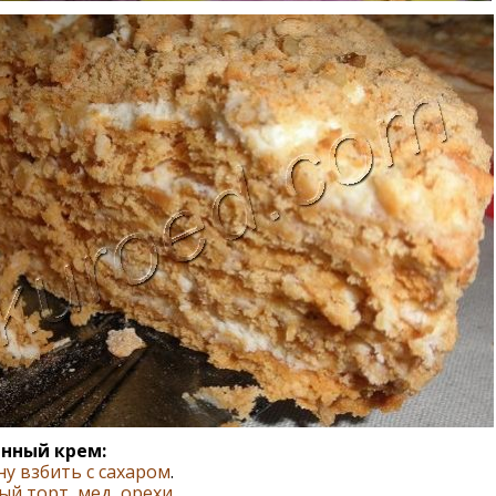
нный крем:
у взбить с сахаром
.
ый торт
,
мед
,
орехи