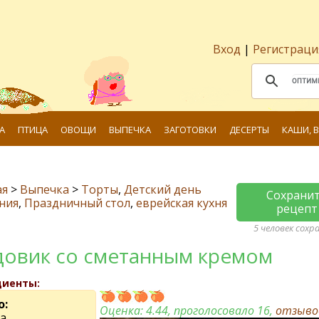
Вход
|
Регистраци
А
ПТИЦА
ОВОЩИ
ВЫПЕЧКА
ЗАГОТОВКИ
ДЕСЕРТЫ
КАШИ, 
ая
>
Выпечка
>
Торты
,
Детский день
Сохрани
ния
,
Праздничный стол
,
еврейская кухня
рецепт
5 человек сохр
овик со сметанным кремом
диенты:
о:
Оценка:
4.44
, проголосовало 16,
отзыв
а