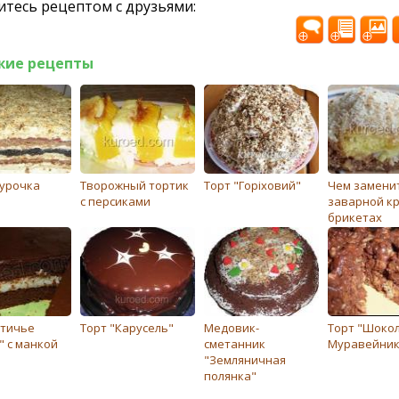
тесь рецептом с друзьями:
жие рецепты
Курочка
Творожный тортик
Торт "Горіховий"
Чем замени
с персиками
заварной кр
брикетах
Птичье
Торт "Карусель"
Медовик-
Торт "Шоко
" с манкой
сметанник
Муравейник
"Земляничная
полянка"