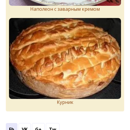
Наполеон с заварным кремом
Курник
Fb
VK
G+
Tw