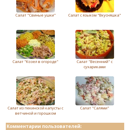
Салат "Свиные ушки"
Салат с языком "Вкусняшка"
Салат "Козел в огороде"
Салат "Весенний" с
сухариками
Салат из пекинской капусты с
Салат "Салями"
ветчиной и горошком
Комментарии пользователей: