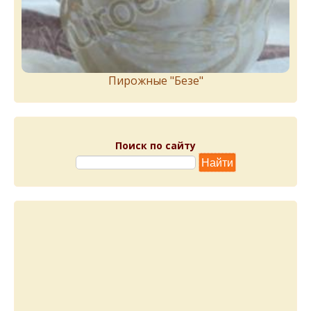
Пирожныe "Бeзe"
Поиск по сайту