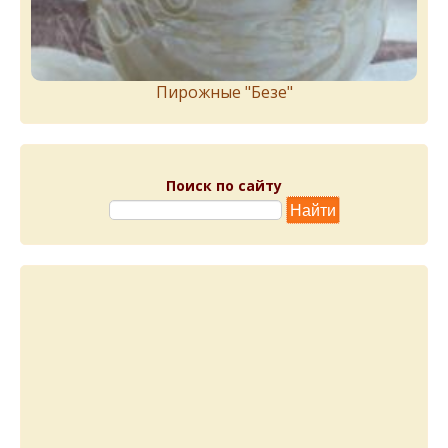
Пирожныe "Бeзe"
Поиск по сайту