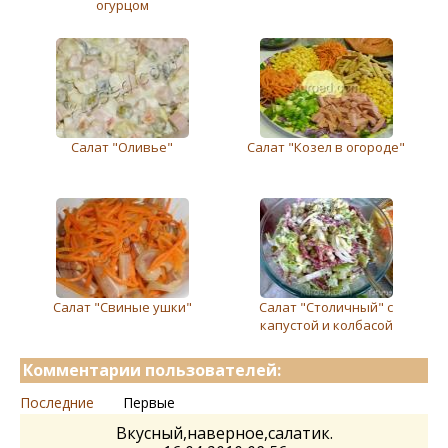
огурцом
Салат "Оливьe"
Салат "Козел в огороде"
Салат "Свиные ушки"
Салат "Столичный" с
капустой и колбасой
Комментарии пользователей:
Последние
Первые
Вкусный,наверное,салатик.