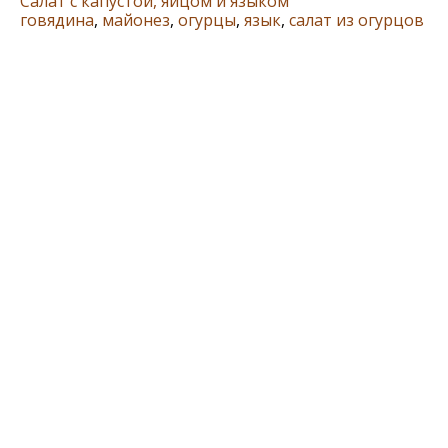
Салат с капустой, яйцом и языком
говядина
,
майонез
,
огурцы
,
язык
,
салат из огурцов