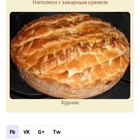
Наполеон с заварным кремом
Курник
Fb
VK
G+
Tw