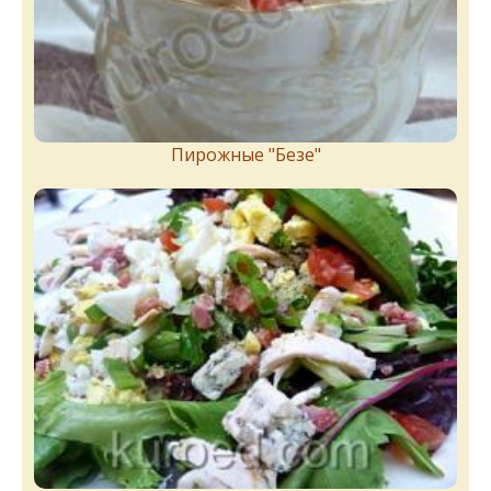
Пирожныe "Бeзe"