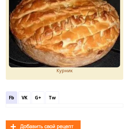
Курник
Fb
VK
G+
Tw