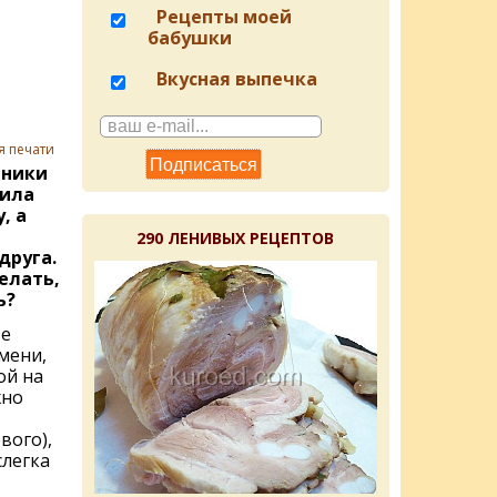
Рецепты моей
бабушки
Вкусная выпечка
я печати
еники
жила
, а
290 ЛЕНИВЫХ РЕЦЕПТОВ
друга.
елать,
ь?
те
мени,
ой на
жно
вого),
слегка