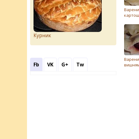
Варени
картош
Курник
Варени
Fb
VK
G+
Tw
вишня