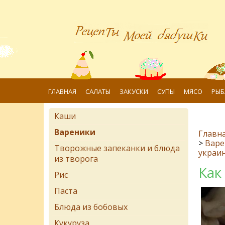
ГЛАВНАЯ
САЛАТЫ
ЗАКУСКИ
СУПЫ
МЯСО
РЫБ
Каши
Вареники
Главн
>
Варе
Творожные запеканки и блюда
украин
из творога
Как
Рис
Паста
Блюда из бобовых
Кукуруза