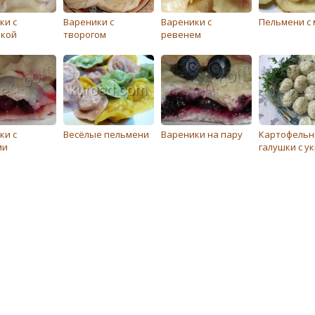
ки с
Вареники с
Вареники с
Пельмени с 
кой
творогом
ревенем
ки с
Весёлые пельмени
Вареники на пару
Картофель
ми
галушки с у