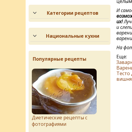
целыми
И само
Категории рецептов
возмож
их!
Луч
и слеп
варени
Национальные кухни
вареник
На фот
Еще:
Популярные рецепты
Заварн
Варени
Тесто
вишня
Диетические рецепты с
фотографиями