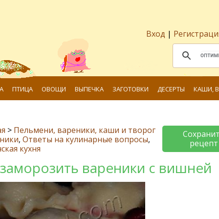
Вход
|
Регистраци
А
ПТИЦА
ОВОЩИ
ВЫПЕЧКА
ЗАГОТОВКИ
ДЕСЕРТЫ
КАШИ, 
ая
>
Пельмени, вареники, каши и творог
Сохрани
ники
,
Ответы на кулинарные вопросы
,
рецепт
ская кухня
 заморозить вареники с вишней