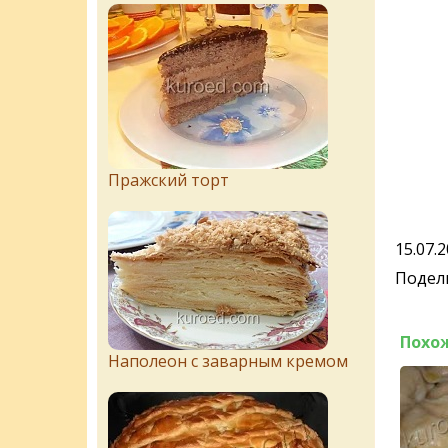
Пражский торт
15.07.
Подели
Похо
Наполеон с заварным кремом