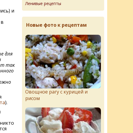
Ленивые рецепты
ись) и
 в
Новые фото к рецептам
ые для
и
ет так
енного
можно
Овощное рагу с курицей и
я
рисом
та
).
и
 никто
тся