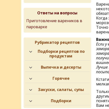
Варени
некото
Ответы на вопросы
обязат
Когда 
Приготовление вареников в
морози
пароварке
Точно
варен
Важно
Рубрикатор рецептов
Если у
замора
Подборки рецептов по
замора
продуктам
получи
вишнев
Лучше 
Выпечка и десерты
посыпа
Горячее
Кстати
мелка
Закуски, салаты, супы
Тольк
другим
понятн
Подборки
Вам не