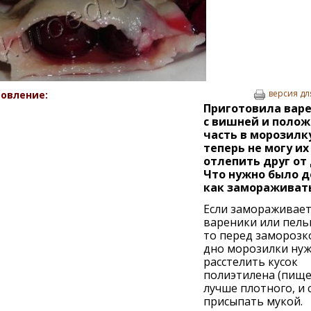
версия дл
овление:
Приготовила вар
с вишней и поло
часть в морозилку
теперь не могу их
отлепить друг от 
Что нужно было д
как замораживат
Если замораживае
вареники или пель
то перед заморозк
дно морозилки ну
расстелить кусок
полиэтилена (пище
лучше плотного, и 
присыпать мукой.