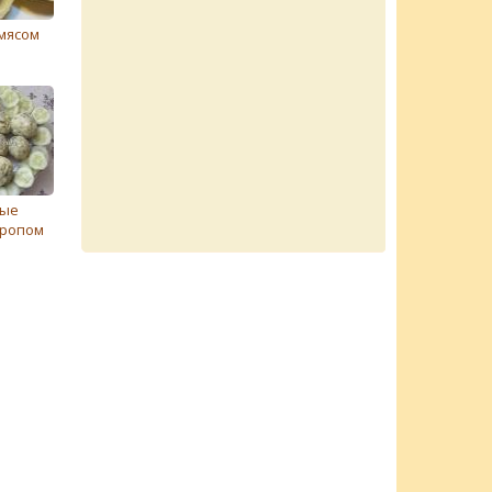
мясом
ные
кропом