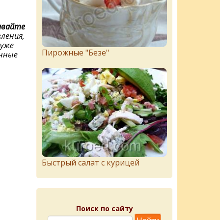
ивайте
ления,
хуже
Пирожныe "Бeзe"
енные
Быстрый салат с курицей
Поиск по сайту