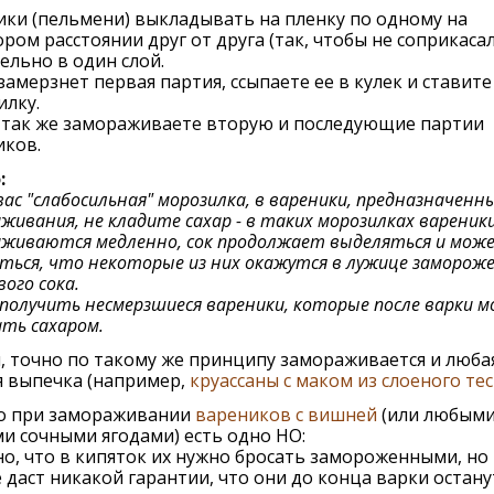
ки (пельмени) выкладывать на пленку по одному на
ром расстоянии друг от друга (так, чтобы не соприкасал
ельно в один слой.
замерзнет первая партия, ссыпаете ее в кулек и ставите
лку.
 так же замораживаете вторую и последующие партии
иков.
:
 вас "слабосильная" морозилка, в вареники, предназначенн
живания, не кладите сахар - в таких морозилках вареник
живаются медленно, сок продолжает выделяться и мож
ться, что некоторые из них окажутся в лужице заморож
ого сока.
получить несмерзшиеся вареники, которые после варки 
ть сахаром.
, точно по такому же принципу замораживается и люба
я выпечка (например,
круассаны с маком из слоеного тес
о при замораживании
вареников с вишней
(или любым
и сочными ягодами) есть одно НО:
о, что в кипяток их нужно бросать замороженными, но
 даст никакой гарантии, что они до конца варки остану