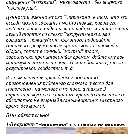
ощущение "легкости", "невесомости", без жирного
"послевкусия".
Ценность именно этого "Наполеона" в том, что его
всегда можно сделать именно таким, каким его
любят и хотят видеть ваши родные: хотите очень
легкий тортик со слегка "похрустывающими"
коржами - пожалуйста, для этого подавайте
Наполеон сразу же после промазывания коржей и
сборки, хотите сочный, "мокрый" торт,
хорошенько пропитавшийся кремом, дайте ему как
минимум 3 часа настояться в холодильнике, то же с
регулировкой сладости и т.д.
В этом рецепте приведены 2 варианта
приготовления рубленого слоеного теста для
Наполеона - на молоке и на пиве, а также 3
варианта вкусного заварного крема (в том числе и
абсолютно не жирный эконом-вариант заварного
крема без масла).
Печь обязательно!
1-й вариант
"Наполеона" с коржами на молоке: