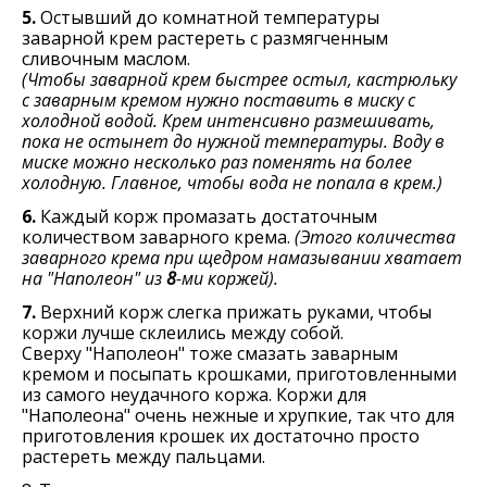
5.
Остывший до комнатной температуры
заварной крем растереть с размягченным
сливочным маслом.
(Чтобы заварной крем быстрее остыл, кастрюльку
с заварным кремом нужно поставить в миску с
холодной водой. Крем интенсивно размешивать,
пока не остынет до нужной температуры. Воду в
миске можно несколько раз поменять на более
холодную. Главное, чтобы вода не попала в крем.)
6.
Каждый корж промазать достаточным
количеством заварного крема.
(Этого количества
заварного крема при щедром намазывании хватает
на "Наполеон" из
8
-ми коржей).
7.
Верхний корж слегка прижать руками, чтобы
коржи лучше склеились между собой.
Сверху "Наполеон" тоже смазать заварным
кремом и посыпать крошками, приготовленными
из самого неудачного коржа. Коржи для
"Наполеона" очень нежные и хрупкие, так что для
приготовления крошек их достаточно просто
растереть между пальцами.