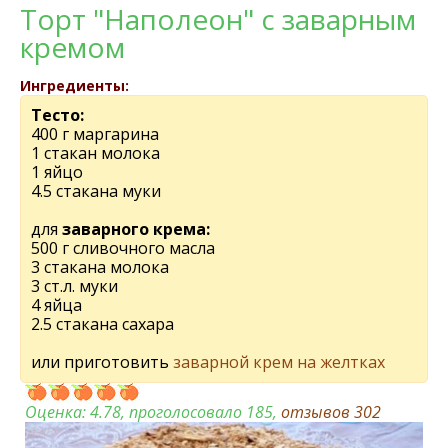
Торт "Наполеон" с заварным
кремом
Ингредиенты:
Тесто:
400 г маргарина
1 стакан молока
1 яйцо
4.5 стакана муки
для
заварного крема:
500 г сливочного масла
3 стакана молока
3 ст.л. муки
4 яйца
2.5 стакана сахара
или приготовить
заварной крем на желтках
Оценка:
4.78
, проголосовало 185,
отзывов
302