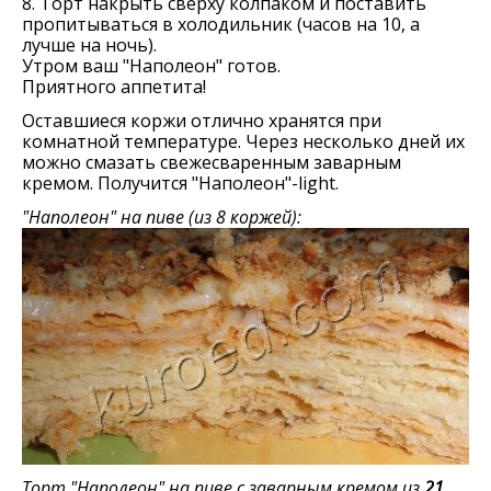
8. Торт накрыть сверху колпаком и поставить
пропитываться в холодильник (часов на 10, а
лучше на ночь).
Утром ваш "Наполеон" готов.
Приятного аппетита!
Оставшиеся коржи отлично хранятся при
комнатной температуре. Через несколько дней их
можно смазать свежесваренным заварным
кремом. Получится "Наполеон"-light.
"Наполеон" на пиве (из 8 коржей):
Торт "Наполеон" на пиве с заварным кремом из
21