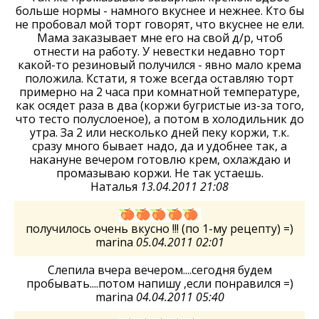
больше нормы - намного вкуснее и нежнее. Кто бы
не пробовал мой торт говорят, что вкуснее не ели.
Мама заказывает мне его на свой д/р, чтоб
отнести на работу. У невестки недавно торт
какой-то резиновый получился - явно мало крема
положила. Кстати, я тоже всегда оставляю торт
примерно на 2 часа при комнатной температуре,
как осядет раза в два (коржи бугристые из-за того,
что тесто полуслоеное), а потом в холодильник до
утра. За 2 или несколько дней пеку коржи, т.к.
сразу много бывает надо, да и удобнее так, а
накануне вечером готовлю крем, охлаждаю и
промазываю коржи. Не так устаешь.
Наталья
13.04.2011 21:08
получилось очень вкусно !!! (по 1-му рецепту) =)
marina
05.04.2011 02:01
Слепила вчера вечером....сегодня будем
пробывать....потом напишу ,если понравился =)
marina
04.04.2011 05:40