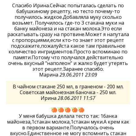
Спасибо Ирина.Сейчас попыталась сделать по
бабушкиному рецепту, но тесто почему-то
получилось жидкое.Добавляла муку сколько
возьмет. Получилось где-то 3 стакана муки на
банку майонеза и на стакан молока.Это если
раскатывать сразу на протвине.Может я напутала
с пропорциями,если кто-то знает этот рецепт
подскажите,пожалуйста какое там правильное
количество ингридиентов.Просто вспоминаю по
памяти.Потому что получался действительно
очень вкусный "наполеон" и жалко будет утерять
этот рецепт.Заранее спасибо.
Марина
29.06.2011 23:09
В чайном стакане 250 мл, в граненом - 200 мл.
Советская майонезная баночка - 250 мл.
Ирина
28.06.2011 11:57
У меня бабушка делала тесто так: 1банка
майонеза,1стакан молока,1стакан муки.А крем как
в первом варианте.Получалось очень
вкусно.Единственное не могу вспомнить стакан