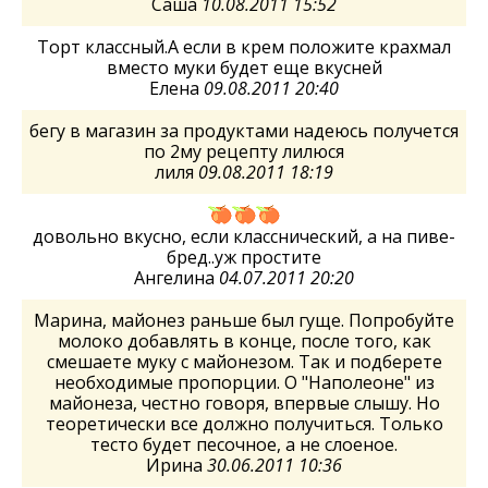
Саша
10.08.2011 15:52
Торт классный.А если в крем положите крахмал
вместо муки будет еще вкусней
Елена
09.08.2011 20:40
бегу в магазин за продуктами надеюсь получется
по 2му рецепту лилюся
лиля
09.08.2011 18:19
довольно вкусно, если класснический, а на пиве-
бред..уж простите
Ангелина
04.07.2011 20:20
Марина, майонез раньше был гуще. Попробуйте
молоко добавлять в конце, после того, как
смешаете муку с майонезом. Так и подберете
необходимые пропорции. О "Наполеоне" из
майонеза, честно говоря, впервые слышу. Но
теоретически все должно получиться. Только
тесто будет песочное, а не слоеное.
Ирина
30.06.2011 10:36