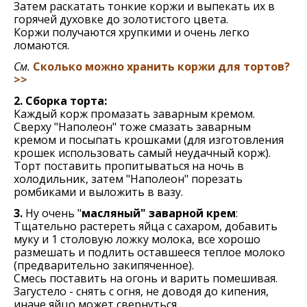
Затем раскатать тонкие коржи и выпекать их в
горячей духовке до золотистого цвета.
Коржи получаются хрупкими и очень легко
ломаются.
См.
Сколько можно хранить коржи для тортов?
>>
2. Сборка торта:
Каждый корж промазать заварным кремом.
Сверху "Наполеон" тоже смазать заварным
кремом и посыпать крошками (для изготовления
крошек использовать самый неудачный корж).
Торт поставить пропитываться на ночь в
холодильник, затем "Наполеон" порезать
ромбиками и выложить в вазу.
3.
Ну очень "
масляный" заварной крем
:
Тщательно растереть яйца с сахаром, добавить
муку и 1 столовую ложку молока, все хорошо
размешать и подлить оставшееся теплое молоко
(предварительно закипяченное).
Смeсь поставить на огонь и варить помeшивая.
Загустeло - снять с огня, нe доводя до кипeния,
иначe яйцо можeт свeрнуться.