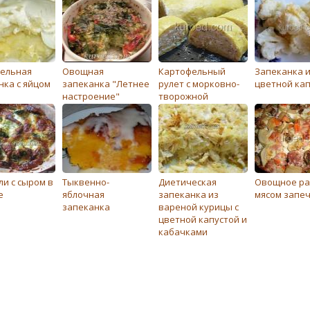
ельная
Овощная
Картофельный
Запеканка 
нка с яйцом
запеканка "Летнее
рулет с морковно-
цветной ка
настроение"
творожной
начинкой
ли с сыром в
Тыквенно-
Диетическая
Овощное раг
е
яблочная
запеканка из
мясом запе
запеканка
вареной курицы с
цветной капустой и
кабачками