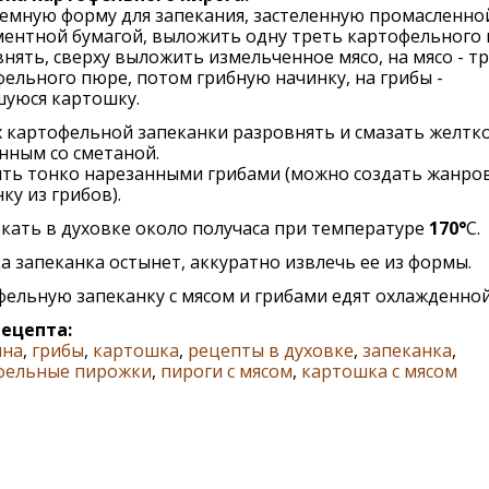
емную форму для запекания, застеленную промасленно
ментной бумагой, выложить одну треть картофельного 
нять, сверху выложить измельченное мясо, на мясо - т
ельного пюре, потом грибную начинку, на грибы -
шуюся картошку.
 картофельной запеканки разровнять и смазать желтк
нным со сметаной.
ить тонко нарезанными грибами (можно создать жанро
ку из грибов).
кать в духовке около получаса при температуре
170°
C.
а запеканка остынет, аккуратно извлечь ее из формы.
ельную запеканку с мясом и грибами едят охлажденной
рецепта:
ина
,
грибы
,
картошка
,
рецепты в духовке
,
запеканка
,
фельные пирожки
,
пироги с мясом
,
картошка с мясом