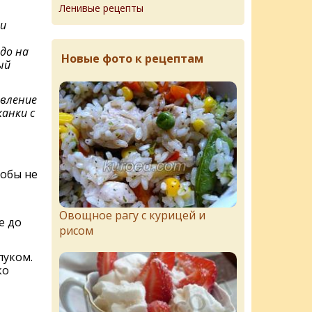
Ленивые рецепты
и
до на
Новые фото к рецептам
ый
вление
анки с
тобы не
Овощное рагу с курицей и
е до
рисом
луком.
ко