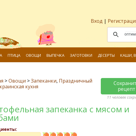
Вход
|
Регистраци
А
ПТИЦА
ОВОЩИ
ВЫПЕЧКА
ЗАГОТОВКИ
ДЕСЕРТЫ
КАШИ, 
ая
>
Овощи
>
Запеканки
,
Праздничный
Сохрани
краинская кухня
рецепт
11 человек сох
тофельная запеканка с мясом и
бами
диенты: