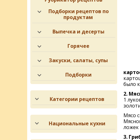
Подборки рецептов по
продуктам
Выпечка и десерты
Горячее
Закуски, салаты, супы
карто
Подборки
картош
было к
2. Мяс
Категории рецептов
1 луко
золоти
Мясо с
Мясно
Национальные кухни
ложек 
3. Гри