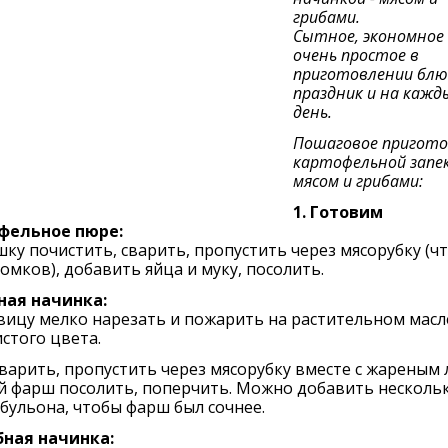
грибами.
Сытное, экономное 
очень простое в
приготовлении блю
праздник и на кажд
день.
Пошаговое пригото
картофельной запек
мясом и грибами:
1. Готовим
фельное пюре:
ку почистить, сварить, пропустить через мясорубку (ч
омков), добавить яйца и муку, посолить.
ная начинка:
вицу мелко нарезать и пожарить на растительном масл
стого цвета.
варить, пропустить через мясорубку вместе с жареным 
й фарш посолить, поперчить. Можно добавить несколь
бульона, чтобы фарш был сочнее.
бная начинка: