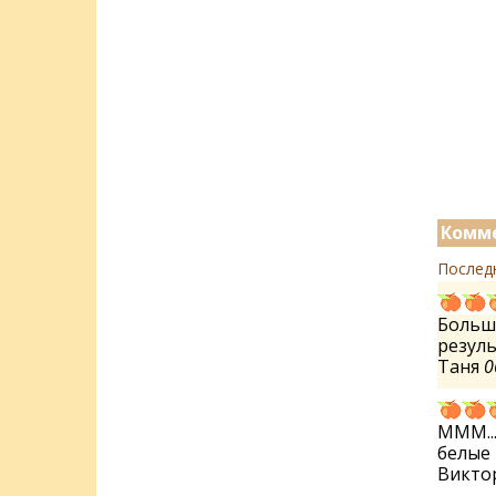
Комме
Послед
Большо
резуль
Таня
0
МММ...
белые 
Викто