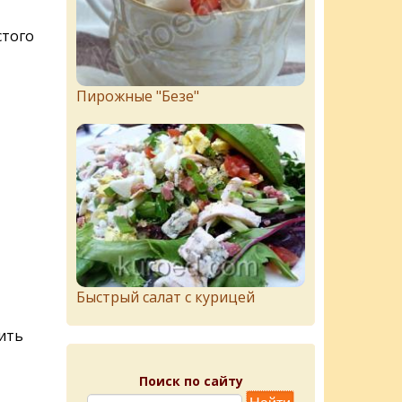
стого
Пирожныe "Бeзe"
Быстрый салат с курицей
ить
Поиск по сайту