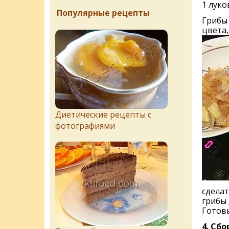
1 луко
Популярные рецепты
Грибы 
цвета,
Диетические рецепты с
фотографиями
сдела
грибы 
Готовы
4.
Сбо