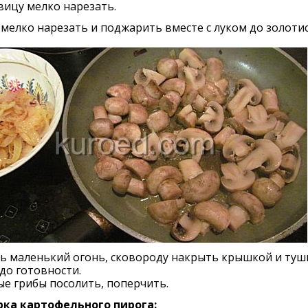
вицу мелко нарезать.
мелко нарезать и поджарить вместе с луком до золоти
ть маленький огонь, сковороду накрыть крышкой и туш
до готовности.
е грибы посолить, поперчить.
рка картофельного пирога: