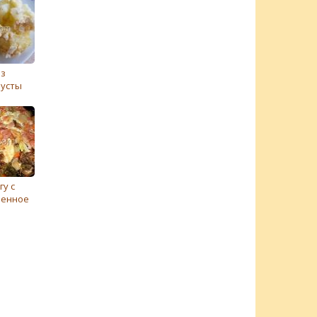
из
пусты
у с
ченное