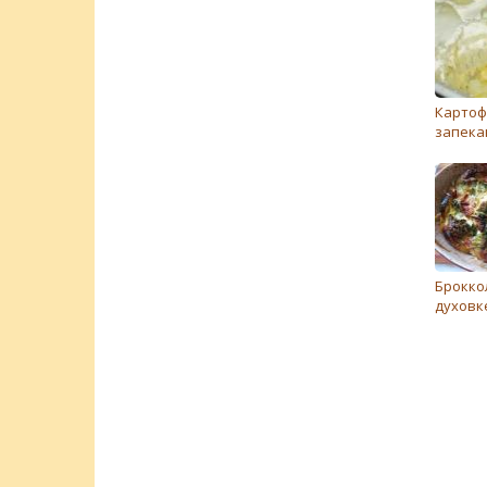
Картоф
запека
Брокко
духовк