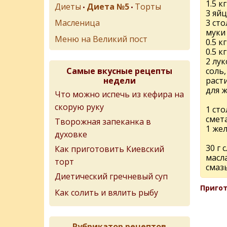
1.5 к
Диеты
Диета №5
Торты
•
•
3 яйц
Масленица
3 ст
муки
Меню на Великий пост
0.5 к
0.5 
2 лу
Самые вкусные рецепты
соль,
недели
раст
для 
Что можно испечь из кефира на
скорую руку
1 ст
смет
Творожная запеканка в
1 же
духовке
30 г 
Как приготовить Киевский
масл
торт
смаз
Диетический гречневый суп
Пригот
Как солить и вялить рыбу
Рубрикатор рецептов