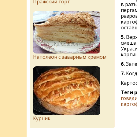
Пражский торт
в разъ
перга
разров
картоф
остав
5.
Верх
смеша
Украс
картин
Наполеон с заварным кремом
6.
Запе
7.
Когд
Картоф
Теги 
говяд
карто
Курник