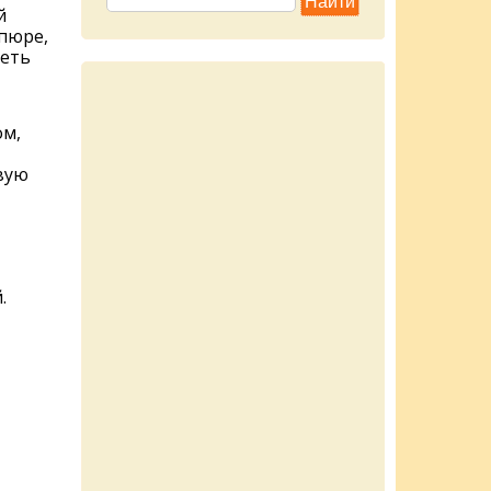
й
пюре,
реть
ом,
вую
.