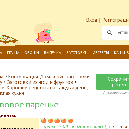
Вход
|
Регистраци
А
ПТИЦА
ОВОЩИ
ВЫПЕЧКА
ЗАГОТОВКИ
ДЕСЕРТЫ
КАШИ, 
ая
>
Консервация: Домашние заготовки
Сохрани
у
>
Заготовки из ягод и фруктов
>
рецепт
ье
,
Хорошие рецепты на каждый день
,
3 человек сохр
ская кухня
вовое варенье
диенты:
Оценка:
5.00
, проголосовало 1,
отзыво