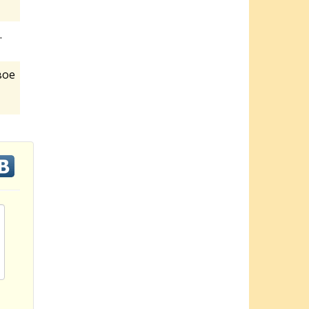
.
вое