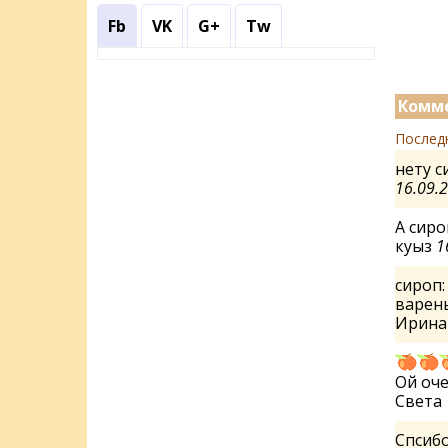
Fb
VK
G+
Tw
Комме
Послед
нету с
16.09.
А сиро
куыз
1
сироп:
варень
Ирин
Ой очен
Света
Спсибо