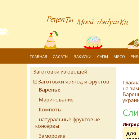
ГЛАВНАЯ
САЛАТЫ
ЗАКУСКИ
СУПЫ
МЯСО
РЫБ
Заготовки из овощей
Заготовки из ягод и фруктов
Главн
на зим
Варенье
Варен
Маринование
украин
Компоты
Сли
натуральные фруктовые
Ингре
консервы
для
Заморозка