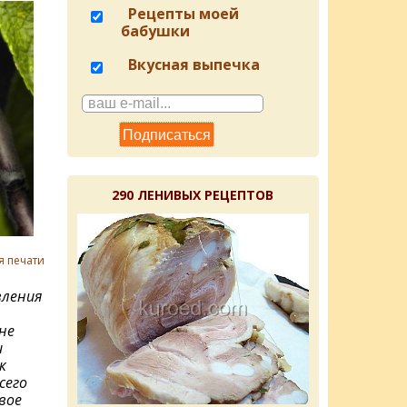
Рецепты моей
бабушки
Вкусная выпечка
290 ЛЕНИВЫХ РЕЦЕПТОВ
я печати
ления
не
и
к
сего
вое