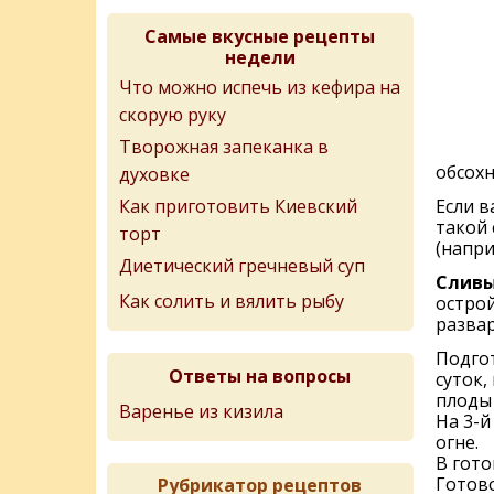
Самые вкусные рецепты
недели
Что можно испечь из кефира на
скорую руку
Творожная запеканка в
обсохн
духовке
Как приготовить Киевский
Если 
такой 
торт
(напри
Диетический гречневый суп
Сливы
Как солить и вялить рыбу
острой
разва
Подго
Ответы на вопросы
суток,
плоды 
Варенье из кизила
На 3-й
огне.
В гот
Готово
Рубрикатор рецептов