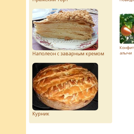
Конфит
Наполеон с заварным кремом
алычи
Курник