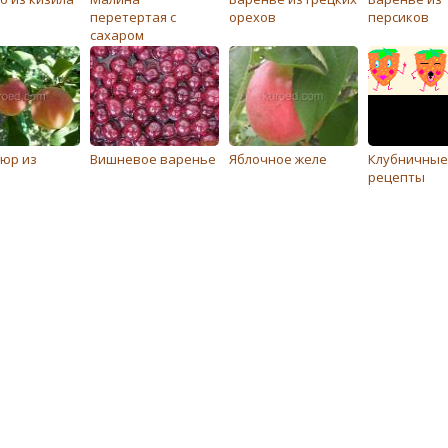
перетертая с
орехов
персиков
сахаром
юр из
Вишневое варенье
Яблочное желе
Клубничные
рецепты