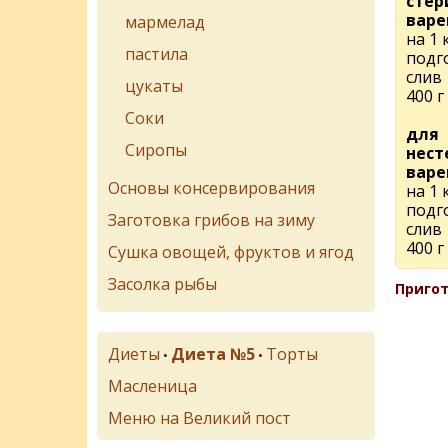
стер
варе
мармелад
на 1 
пастила
подг
слив 
цукаты
400 г
Соки
для
Сиропы
нест
варе
Основы консервирования
на 1 
подг
Заготовка грибов на зиму
слив 
400 г
Сушка овощей, фруктов и ягод
Засолка рыбы
Пригот
Диеты
Диета №5
Торты
•
•
Масленица
Меню на Великий пост