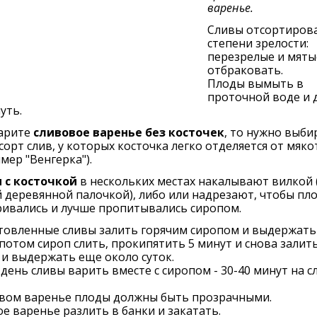
варенье.
Сливы отсортиров
степени зрелости:
перезрелые и мяты
отбраковать.
Плоды вымыть в
проточной воде и 
уть.
варите
сливовое варенье без косточек
, то нужно выби
сорт слив, у которых косточка легко отделяется от мяко
мер "Венгерка").
 с косточкой
в нескольких местах накалывают вилкой 
 деревянной палочкой), либо или надрезают, чтобы пл
ривались и лучше пропитывались сиропом.
товленные сливы залить горячим сиропом и выдержать
 потом сироп слить, прокипятить 5 минут и снова залит
и выдержать еще около суток.
 день сливы варить вместе с сиропом - 30-40 минут на с
овом варенье плоды должны быть прозрачными.
е варенье разлить в банки и закатать.