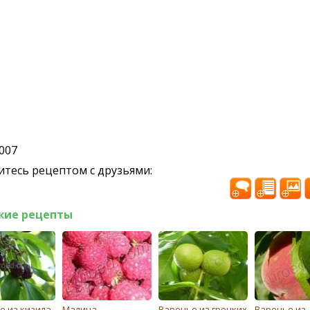
2007
тесь рецептом с друзьями:
жие рецепты
о из кизила
Малина
Варенье из грецких
Варенье из