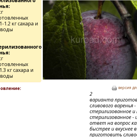
илизованного
нья:
кг
отовленных
1-1.2 кг сахара и
 воды
ерилизованного
нья:
кг
отовленных
1.3 кг сахара и
 воды
версия дл
овление:
2
варианта приготов
сливового варенья -
стерилизованное и 
стерилизованное - 
ответ на вопрос ка
быстрее и вкуснее в
приготовить сливо