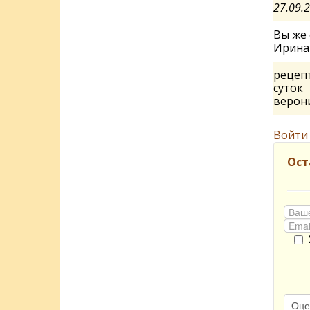
27.09.
Вы же 
Ирин
рецепт
суток
верон
Войти
Ост