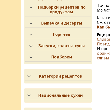
Точно 
Подборки рецептов по
(по ма
продуктам
Кстати
См. от
Выпечка и десерты
Как б
Горячее
Еще р
Сливо
Повид
Закуски, салаты, супы
И про
оранж
Подборки
сливы
Категории рецептов
Национальные кухни