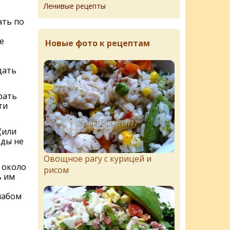
Ленивые рецепты
ать по
е
Новые фото к рецептам
дать
рать
ти
(или
оды не
Овощное рагу с курицей и
 около
рисом
ь им
лабом