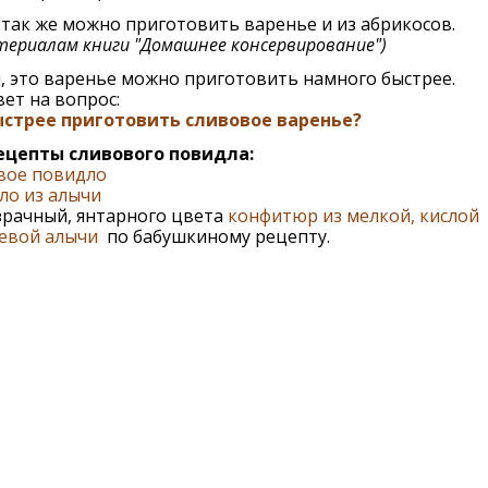
так же можно приготовить варенье и из абрикосов.
териалам книги "Домашнее консервирование")
, это варенье можно приготовить намного быстрее.
вет на вопрос:
ыстрее приготовить сливовое варенье?
ецепты сливового повидла:
вое повидло
ло из алычи
зрачный, янтарного цвета
конфитюр из мелкой, кислой
евой алычи
по бабушкиному рецепту.