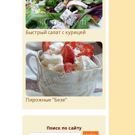
Быстрый салат с курицей
Пирожныe "Бeзe"
Поиск по сайту