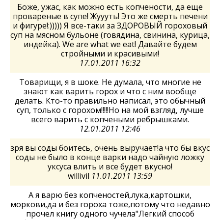
Боже, ужас, как можно есть копчености, да еще
провареные в супе! Жуууть! Это же смерть печени
и фигуре!:))))) Я все-таки за ЗДОРОВЫЙ гороховый
суп на мясном бульоне (говядина, свинина, курица,
индейка). We are what we eat! Давайте будем
стройными и красивыми!
17.01.2011 16:32
Товарищи, я в шоке. Не думала, что многие не
знают как варить горох и что с ним вообще
делать. Кто-то правильно написал, это обычный
суп, только с горохом!!!!!Но на мой взгляд, лучше
всего варить с копчеными ребрышками.
12.01.2011 12:46
зря вы соды боитесь, очень выручает!а что бы вкус
соды не было в конце варки надо чайную ложку
уксуса влить и все будет вкусно!
willivil
11.01.2011 13:59
А я варю без копченостей,лука,картошки,
моркови,да и без гороха тоже,потому что недавно
прочел книгу одного чучела"Легкий способ