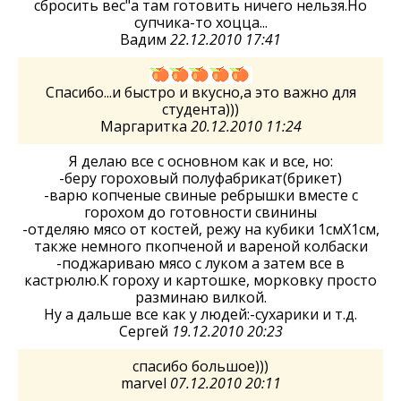
сбросить вес"а там готовить ничего нельзя.Но
супчика-то хоцца...
Вадим
22.12.2010 17:41
Спасибо...и быстро и вкусно,а это важно для
студента)))
Маргаритка
20.12.2010 11:24
Я делаю все с основном как и все, но:
-беру гороховый полуфабрикат(брикет)
-варю копченые свиные ребрышки вместе с
горохом до готовности свинины
-отделяю мясо от костей, режу на кубики 1смХ1см,
также немного пкопченой и вареной колбаски
-поджариваю мясо с луком а затем все в
кастрюлю.К гороху и картошке, морковку просто
разминаю вилкой.
Ну а дальше все как у людей:-сухарики и т.д.
Сергей
19.12.2010 20:23
спасибо большое)))
marvel
07.12.2010 20:11