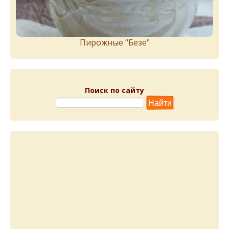
Пирожныe "Бeзe"
Поиск по сайту