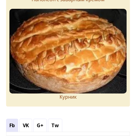
Курник
Fb
VK
G+
Tw