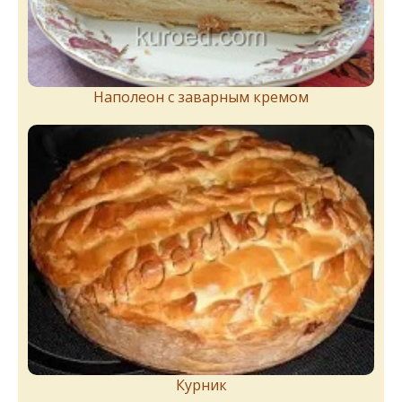
Наполеон с заварным кремом
Курник