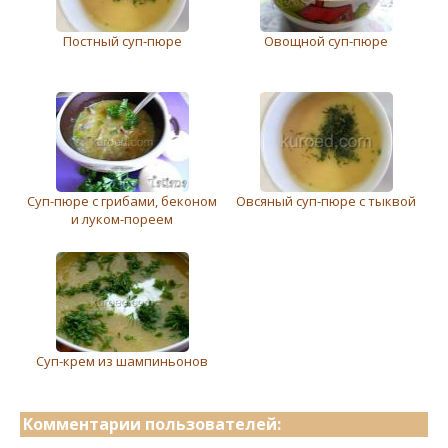
Постный суп-пюре
Овощной суп-пюре
Суп-пюре с грибами, беконом
Овсяный суп-пюре с тыквой
и луком-пореем
Суп-крем из шампиньонов
Комментарии пользователей: