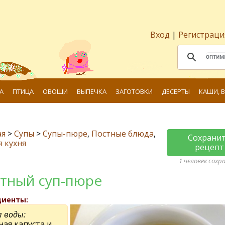
Вход
|
Регистраци
А
ПТИЦА
ОВОЩИ
ВЫПЕЧКА
ЗАГОТОВКИ
ДЕСЕРТЫ
КАШИ, 
ая
>
Супы
>
Супы-пюре
,
Постные блюда
,
Сохрани
я кухня
рецепт
1 человек сохр
тный суп-пюре
диенты:
л воды:
ная капуста и