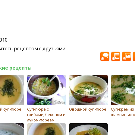
2010
тесь рецептом с друзьями:
жие рецепты
й суп-пюре
Суп-пюре с
Овощной суп-пюре
Суп-крем из
грибами, беконом и
шампиньон
луком-пореем