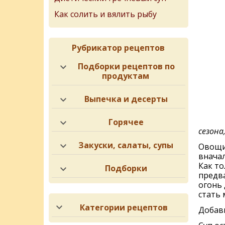
Как солить и вялить рыбу
Рубрикатор рецептов
Подборки рецептов по
продуктам
Выпечка и десерты
Горячее
сезона,
Закуски, салаты, супы
Овощи
вначал
Как то
Подборки
предв
огонь 
стать 
Категории рецептов
Добави