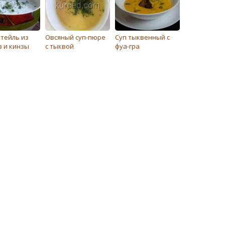
ктейль из
Овсяный суп-пюре
Суп тыквенный с
в и кинзы
с тыквой
фуа-гра