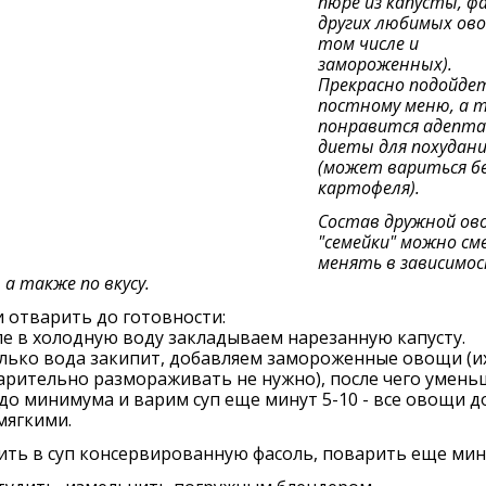
пюре из капусты, фа
других любимых ово
том числе и
замороженных).
Прекрасно подойдет
постному меню, а 
понравится адепт
диеты для похудани
(может вариться б
картофеля).
Состав дружной ов
"семейки" можно см
менять в зависимо
 а также по вкусу.
 отварить до готовности:
е в холодную воду закладываем нарезанную капусту.
лько вода закипит, добавляем замороженные овощи (и
арительно размораживать не нужно), после чего умен
до минимума и варим суп еще минут 5-10 - все овощи 
мягкими.
ть в суп консервированную фасоль, поварить еще мину