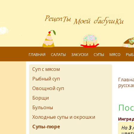
ГЛАВНАЯ
САЛАТЫ
ЗАКУСКИ
СУПЫ
МЯСО
РЫБ
Суп с мясом
Рыбный суп
Главн
русска
Овощной суп
Борщи
Пос
Бульоны
Холодные супы и окрошки
Ингре
Супы-пюре
На
3
цвет