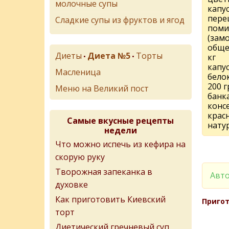
молочные супы
капу
пере
Сладкие супы из фруктов и ягод
поми
(зам
общем
Диеты
Диета №5
Торты
•
•
кг
капу
Масленица
белок
200 г
Меню на Великий пост
банк
конс
крас
Самые вкусные рецепты
нату
недели
Что можно испечь из кефира на
скорую руку
Творожная запеканка в
Авто
духовке
Как приготовить Киевский
Пригот
торт
Диетический гречневый суп