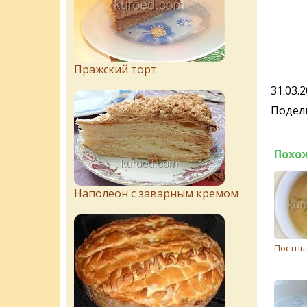
Пражский торт
31.03.
Подели
Похо
Наполеон с заварным кремом
Постны