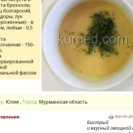
ста брокколи,
ц болгарский,
доры, лук
ороженные) - в
, любые - 0,5
ста
очанная - 150-
р.
а
ервированной
ной
ральной фасоли
р:
Юлия ,
Город:
Мурманская область
версия дл
овление:
Быстрый
и вкусный овощной с