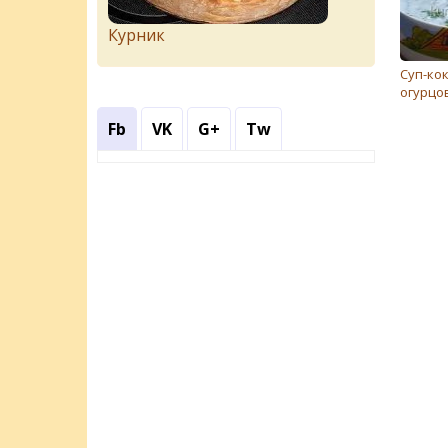
Курник
Суп-ко
огурцо
Fb
VK
G+
Tw