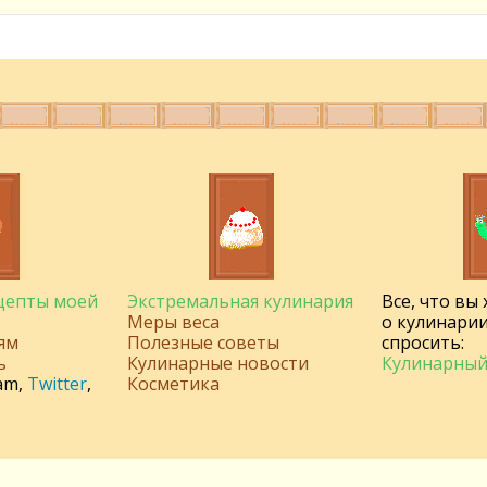
ецепты моей
Экстремальная кулинария
Все, что вы
Меры веса
о кулинарии
ям
Полезные советы
спросить:
ь
Кулинарные новости
Кулинарный
am
,
Twitter
,
Косметика