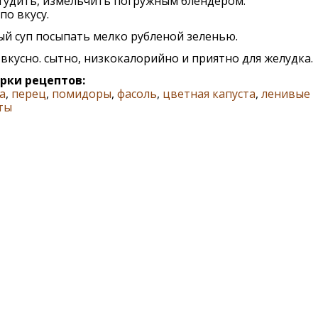
тудить, измельчить погружным блендером.
по вкусу.
й суп посыпать мелко рубленой зеленью.
вкусно. сытно, низкокалорийно и приятно для желудка.
рки рецептов:
а
,
перец
,
помидоры
,
фасоль
,
цветная капуста
,
ленивые
ты