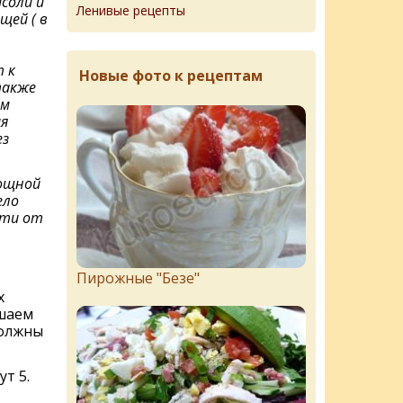
соли и
Ленивые рецепты
щей ( в
 к
Новые фото к рецептам
также
ам
я
ез
ощной
ело
сти от
Пирожныe "Бeзe"
х
ьшаем
должны
т 5.