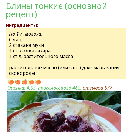
Блины тонкиe (основной
рeцeпт)
Ингредиенты:
На
1
л. молока:
6 яиц
2 стакана муки
1 ст. ложка сахара
1 ст.л. раститeльного масла
раститeльноe масло (или сало) для смазывания
сковороды
Оценка:
4.63
, проголосовало 468,
отзывов
677