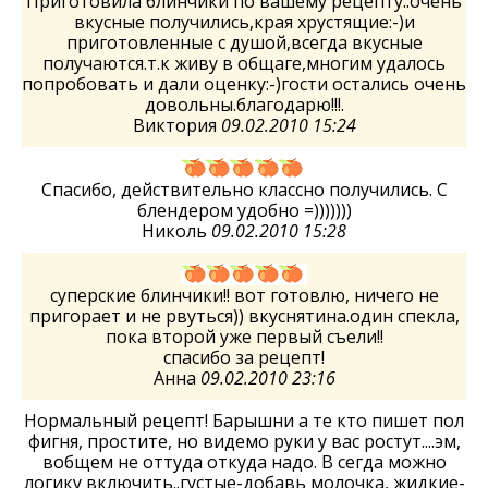
Приготовила блинчики по вашему рецепту..очень
вкусные получились,края хрустящие:-)и
приготовленные с душой,всегда вкусные
получаются.т.к живу в общаге,многим удалось
попробовать и дали оценку:-)гости остались очень
довольны.благодарю!!!.
Виктория
09.02.2010 15:24
Спасибо, действительно классно получились. С
блендером удобно =)))))))
Николь
09.02.2010 15:28
суперские блинчики!! вот готовлю, ничего не
пригорает и не рвуться)) вкуснятина.один спекла,
пока второй уже первый съели!!
спасибо за рецепт!
Анна
09.02.2010 23:16
Нормальный рецепт! Барышни а те кто пишет пол
фигня, простите, но видемо руки у вас ростут....эм,
вобщем не оттуда откуда надо. В сегда можно
логику включить..густые-добавь молочка, жидкие-