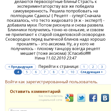
делаются первосортные блины! Страсть к
экспериментаторству все же победила
самоуверенность. Решила попробовать на
полпорции. Сдаюсь! :( Рецепт - супер! Сначала
показалось, что тесто жидковато (я ж - эксперт!) -
добавила муки. Потом рискнула и снова развела.
Блинчики получились тоню-ю-сенькие, и совсем
не прилипают к старой совдеповской сковородке.
Сковородки перед выпечкой блинов надо хорошо
прокалять - это аксиома. Ну, а у кого не
получилось - плохому танцору всегда рецепт
мешает (тоже аксиома) :)Спасибо!!!!!!!
Нина
11.02.2010 23:47
Перейти к странице:
< Предыдущая
1
2
3
4
5
6
7
8
9
10
Следующая >
Войти как зарегистрированный пользователь.
Оставить комментарий
Как пользователь
социальной сети