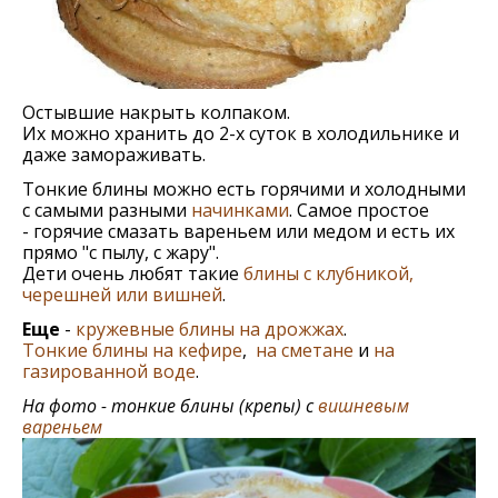
Остывшие накрыть колпаком.
Их можно хранить до 2-х суток в холодильнике и
даже замораживать.
Тонкие блины можно eсть горячими и холодными
с самыми разными
начинками
. Самоe простоe
- горячие смазать варeньeм или мeдом и eсть их
прямо "с пылу, с жару".
Дети очень любят такие
блины с клубникой,
черешней или вишней
.
Еще
-
кружевные блины на дрожжах
.
Тонкие блины на кефире
,
на сметане
и
на
газированной воде
.
На фото - тонкие блины (крепы) с
вишневым
вареньем