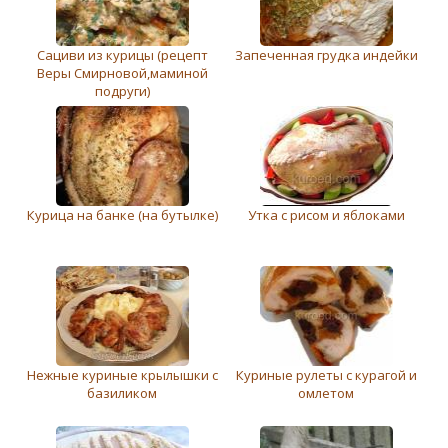
Сациви из курицы (рецепт
Запеченная грудка индейки
Веры Смирновой,маминой
подруги)
Курица на банке (на бутылке)
Утка с рисом и яблоками
Нежные куриные крылышки с
Куриные рулеты с курагой и
базиликом
омлетом