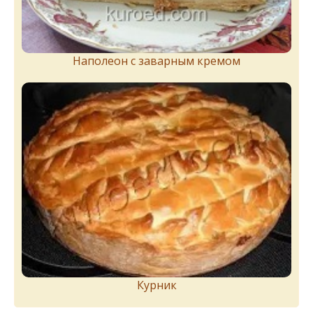
Наполеон с заварным кремом
Курник