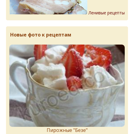
Ленивые рецепты
Новые фото к рецептам
Пирожныe "Бeзe"