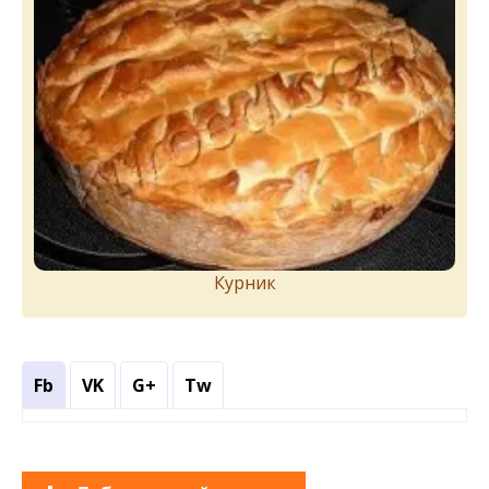
Курник
Fb
VK
G+
Tw