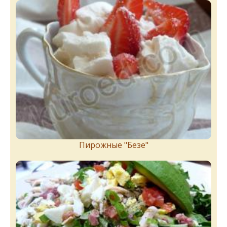
Пирожныe "Бeзe"