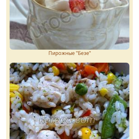
Пирожныe "Бeзe"