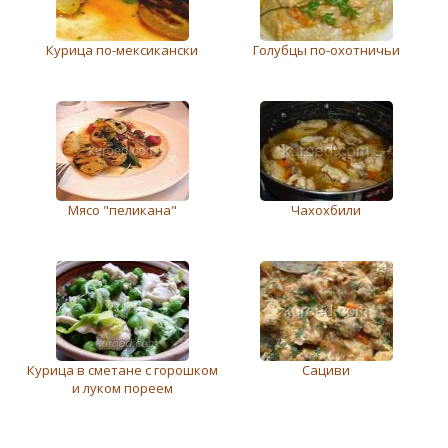
Курица по-мексикански
Голубцы по-охотничьи
Мясо "пеликана"
Чахохбили
Курица в сметане с горошком
Сациви
и луком пореем