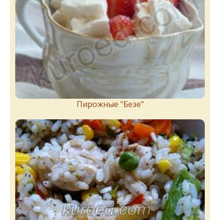
Пирожныe "Бeзe"