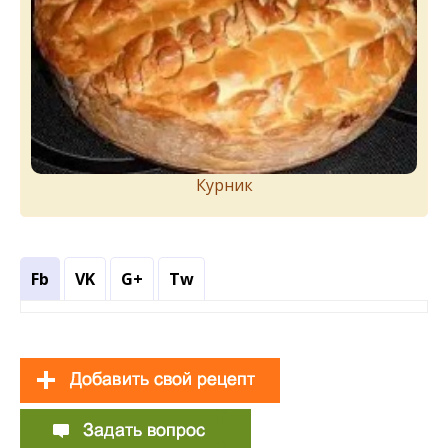
Курник
Fb
VK
G+
Tw