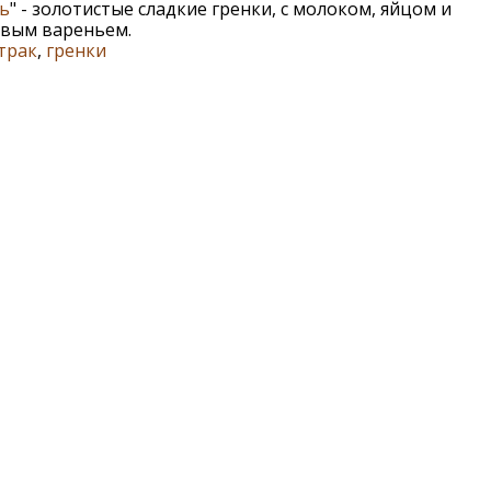
ь
" - золотистые сладкие гренки, с молоком, яйцом и
вым вареньем.
трак
,
гренки