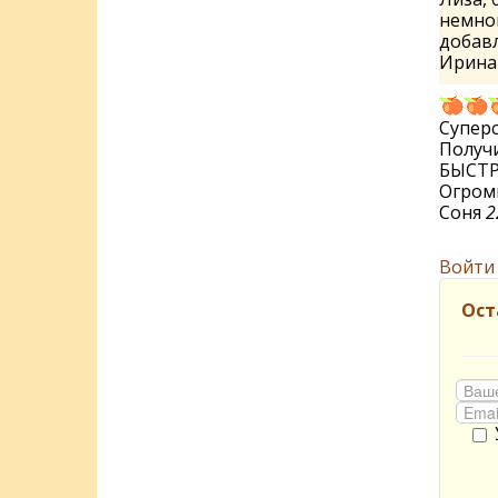
немног
добавл
Ирин
Суперск
Получи
БЫСТР
Огромн
Соня
2
Войти
Ост