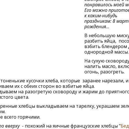
понравилось моей м
Его можно пригото
к каким-нибудь
праздникам: 8 март
рождения...
В небольшую миск
разбить яйца, посо
взбить блендером 
однородной массы.
На сухую сковород
налить масло, вкл
огонь, разогреть.
тоненькие кусочки хлеба, которые заранее нарезали, и
ваем их с обеих сторон во взбитые яйца.
дываем на разогретую сковороду и жарим до приятног
стого цвета.
ренные хлебцы выкладываем на тарелку, украшаем зел
ом.
е всего горячими.
о вверху
- похожий на яичные французские хлебцы "
Бе