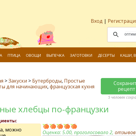
Вход
|
Регистраци
А
ПТИЦА
ОВОЩИ
ВЫПЕЧКА
ЗАГОТОВКИ
ДЕСЕРТЫ
КАШИ, 
ая
>
Закуски
>
Бутерброды
,
Простые
Сохрани
ты для начинающих
,
французская кухня
рецепт
5 человек сохр
ные хлебцы по-французки
диенты:
ца, можно
Оценка:
5.00
, проголосовало 2,
отзыво
ше