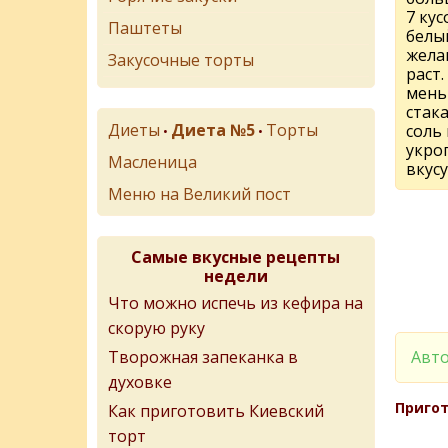
7 кус
Паштеты
белы
жела
Закусочные торты
раст.
мень
стак
Диеты
Диета №5
Торты
соль 
•
•
укроп
Масленица
вкусу
Меню на Великий пост
Самые вкусные рецепты
недели
Что можно испечь из кефира на
скорую руку
Авто
Творожная запеканка в
духовке
Пригот
Как приготовить Киевский
торт