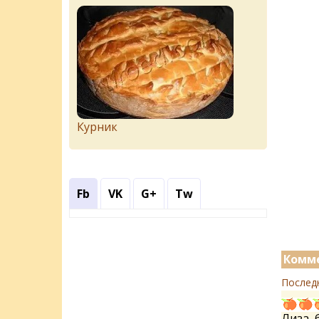
Курник
Fb
VK
G+
Tw
Комме
Послед
Лиза, 