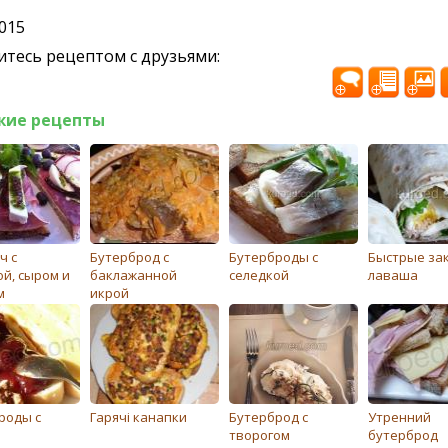
2015
тесь рецептом с друзьями:
жие рецепты
ч с
Бутерброд с
Бутерброды с
Быстрые зак
ой, сыром и
баклажанной
селедкой
лаваша
м
икрой
роды с
Гарячі канапки
Бутерброд с
Утренний
творогом
бутерброд