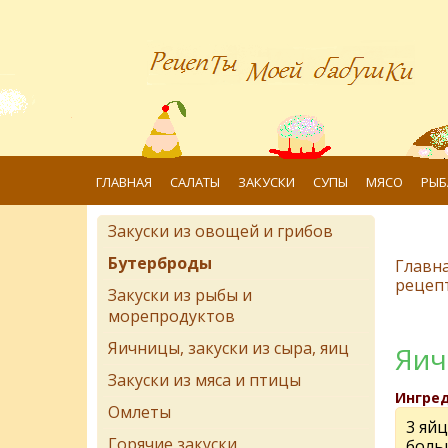
ГЛАВНАЯ
САЛАТЫ
ЗАКУСКИ
СУПЫ
МЯСО
РЫБ
Закуски из овощей и грибов
Бутерброды
Главн
рецеп
Закуски из рыбы и
морепродуктов
Яичницы, закуски из сыра, яиц
Яич
Закуски из мяса и птицы
Ингре
Омлеты
3 яй
Горячие закуски
боль