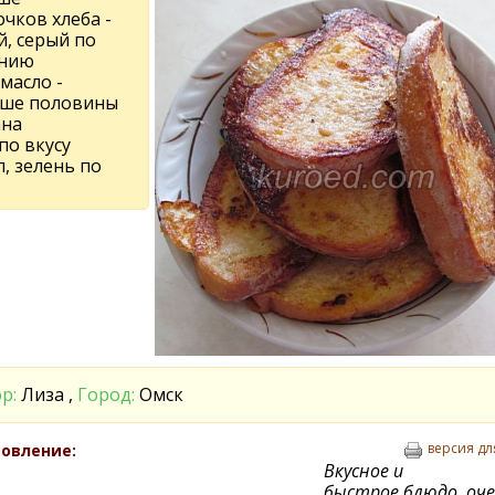
очков хлеба -
й, серый по
нию
 масло -
ше половины
ана
по вкусу
, зелень по
р:
Лиза ,
Город:
Омск
версия дл
овление:
Вкусное и
быстрое блюдо, оч