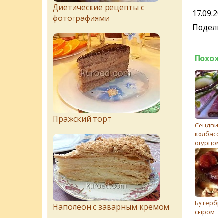
Диетические рецепты с
17.09.
фотографиями
Подели
Похо
Пражский торт
Сeндви
колбас
огурцо
Бутерб
Наполеон с заварным кремом
сыром