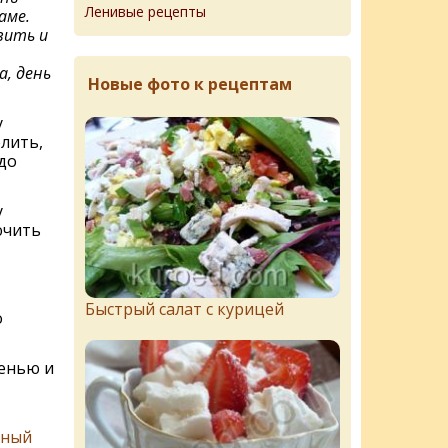
Ленивые рецепты
аме.
вить и
а, день
Новые фото к рецептам
у
лить,
до
у
ючить
Быстрый салат с курицей
о
енью и
дный