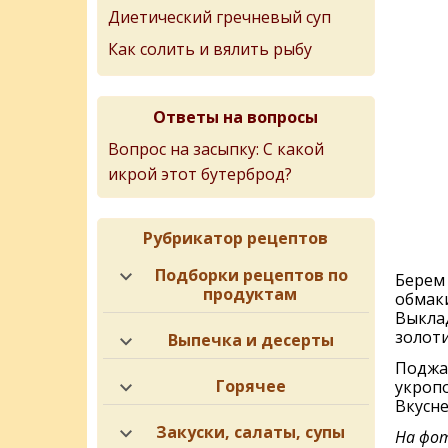
Диетический гречневый суп
Как солить и вялить рыбу
Ответы на вопросы
Вопрос на засыпку: С какой
икрой этот бутерброд?
Рубрикатор рецептов
Подборки рецептов по
Берем 
продуктам
обмаки
Выкла
золоти
Выпечка и десерты
Поджа
Горячее
укроп
Вкусне
Закуски, салаты, супы
На фот