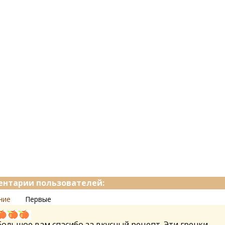
нтарии пользователей:
ние
Первые
большое вам спасибо за вкусный рецепт. Эти гренки