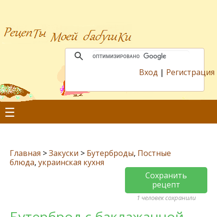
Вход
|
Регистрация
☰
Главная
>
Закуски
>
Бутерброды
,
Постные
блюда
,
украинская кухня
Сохранить
рецепт
1 человек сохранили
Бутерброд с баклажанной