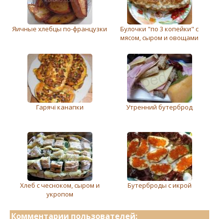
Яичные хлебцы по-французки
Булочки "по 3 копейки" с
мясом, сыром и овощами
Гарячі канапки
Утренний бутерброд
Хлеб с чесноком, сыром и
Бутерброды с икрой
укропом
Комментарии пользователей: