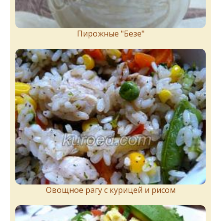
Пирожныe "Бeзe"
Овощное рагу с курицей и рисом