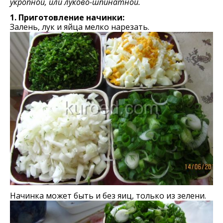
укропной, или луково-шпинатной.
1. Приготовление начинки:
Залень, лук и яйца мелко нарезать.
Начинка может быть и без яиц, только из зелени.