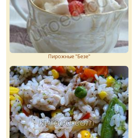
Пирожныe "Бeзe"