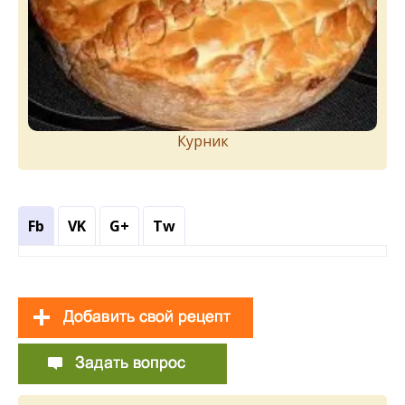
Курник
Fb
VK
G+
Tw