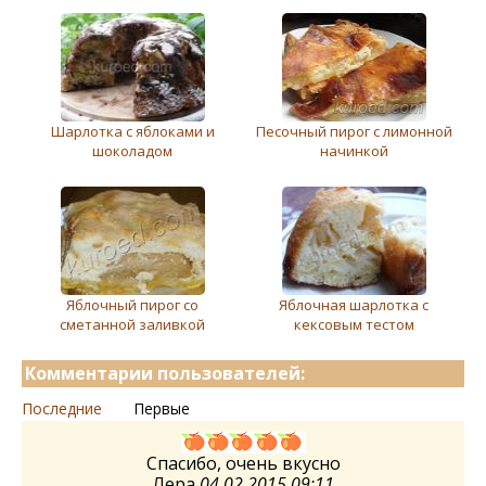
Шарлотка с яблоками и
Песочный пирог с лимонной
шоколадом
начинкой
Яблочный пирог со
Яблочная шарлотка с
сметанной заливкой
кексовым тестом
Комментарии пользователей:
Последние
Первые
Спасибо, очень вкусно
Лера
04.02.2015 09:11